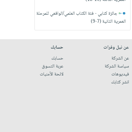
صابون
فيديوهات
عربة
أطفال
جائزة كتابي - فئة الكتاب العلمي/الواقعي للمرحلة
أسئلة
التسوق
مناسبات
العمرية الثانية (7-9)
يتكرر
طرحها
نشرة
الإصدارات
خدمات
نيل
عن نيل وفرات
حسابك
وفرات
عن الشركة
حسابك
انشر
سياسة الشركة
عربة التسوق
كتابك
فيديوهات
لائحة الأمنيات
تواصل
انشر كتابك
معنا