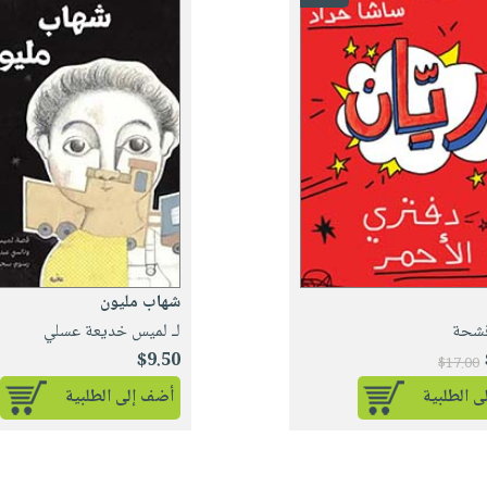
شهاب مليون
 قشحة
لـ لميس خديعة عسلي
$9.50
$17.00
 الطلبية
أضف إلى الطلبية