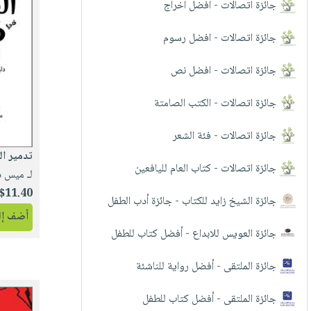
إختياراتنا
تعليمية
جائزة اتصالات - افضل اخراج
أسئلة
إختياراتنا
المواضيع
iKitab
يتكرر
كتب
جائزة اتصالات - افضل رسوم
بلا
الأكثر
طرحها
أكاديمية
الصحة
حدود
مبيعاً
تحميل
جائزة اتصالات - افضل نص
والعناية
صندوق
أسئلة
إختياراتنا
masmu3
الشخصية
القراءة
يتكرر
جائزة اتصالات - الكتب الصامتة
وسائل
على
جديد
English
طرحها
تعليمية
Android
books
جائزة اتصالات - فئة الشعر
الكل
تحميل
صندوق
تحميل
تدمير العالم
iKitab
أجهزة
القراءة
المطبخ
masmu3
جائزة اتصالات - كتاب العام لليافعين
لـ ميس د
على
العناية
والسفرة
على
جوائز
$11.40
Android
جديد
الشخصية
جائزة الشيخ زايد للكتاب - جائزة أدب الطفل
Apple
أضف إلى
تحميل
العناية
الكل
جائزة العويس للابداع - أفضل كتاب للطفل
iKitab
وتصفيف
أواني
متجر
على
الشعر
جائزة الملتقى - أفضل رواية للناشئة
الطهي
الهدايا
Apple
العناية
أدوات
بالجسم
أقسام
جائزة الملتقى - أفضل كتاب للطفل
الخبز