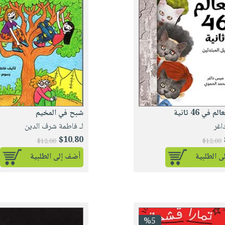
 في 46 ثانية
شبح في المخيم
اغر
لـ فاطمة شرف الدين
$10.80
$12.00
$12.00
 الطلبية
أضف إلى الطلبية
%5