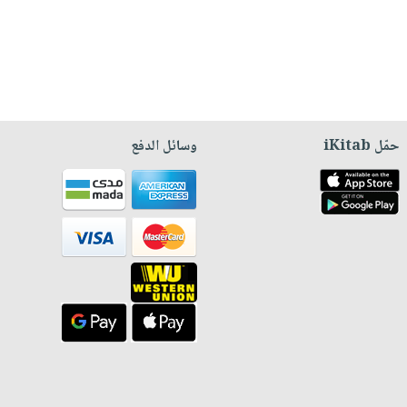
حمّل iKitab
وسائل الدفع