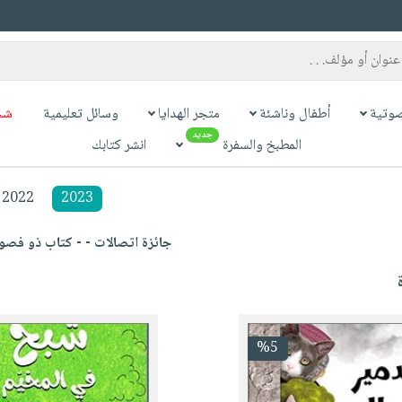
وتية
أطفال وناشئة
متجر الهدايا
وسائل تعليمية
شح
جديد
المطبخ والسفرة
انشر كتابك
2022
2023
جائزة اتصالات - - كتاب ذو فصول لع
%5