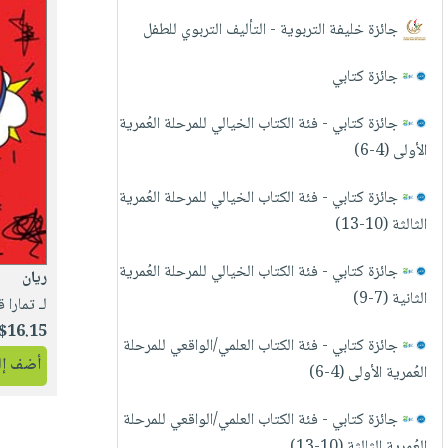
العناية
الأكثر
شحن
أدوات
جائزة خليفة التربوية - التأليف التربوي للطفل
بالأسنان
مبيعاً
مجاني
المائدة
الحمية
العودة
جائزة كتابي
بنود
الأوعية
والتغذية
للمدارس
مختارة
والتخزين
اشتراكات
جائزة كتابي - فئة الكتاب الخيالي للمرحلة العُمرية
اكسسوارات
أدوات
الأولى (4-6)
كتب
كل
بحث
المطبخ
الاشتراكات
اكسسوارات
متقدم
جائزة كتابي - فئة الكتاب الخيالي للمرحلة العُمرية
منزلية
صندوق
الثالثة (10-13)
القراءة
اكسسوارات
جائزة كتابي - فئة الكتاب الخيالي للمرحلة العُمرية
iKitab
ملابس
ريان
نيل
الثانية (7-9)
بلا
لـ تمارا
مطرزات
وفرات
حدود
$16.15
حقائب
جائزة كتابي - فئة الكتاب العلمي/الواقعي للمرحلة
عن
حسابك
أضف إلى
حلي
العُمرية الأولى (4-6)
الشركة
عناية
لائحة
سياسة
جائزة كتابي - فئة الكتاب العلمي/الواقعي للمرحلة
بالذات
الأمنيات
الشركة
العُمرية الثالثة (10-13)