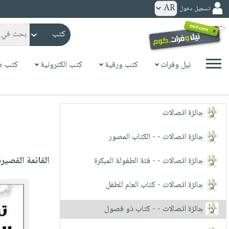
تسجيل دخول
كتب
ورقية
المواضيع
نيل وفرات
كتب ورقية
كتب الكترونية
كتب ص
صدر
كتب
حديثاً
الكترونية
الأكثر
الصفحة
جائزة اتصالات
مبيعاً
الرئيسية
كتب
جوائز
جائزة اتصالات - - الكتاب المصور
صدر
صوتية
شحن
حديثاً
القائمة القصيرة
جائزة اتصالات - - فئة الطفولة المبكرة
الصفحة
مخفض
الأكثر
الرئيسية
عروض
أطفال
مبيعاً
جائزة اتصالات - كتاب العام للطفل
masmu3
خاصة
وناشئة
كتب
بلا
جائزة اتصالات - - كتاب ذو فصول
صفحات
مجانية
الصفحة
وسائل
حدود
مشوقة
الرئيسية