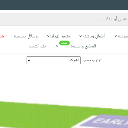
وتية
أطفال وناشئة
متجر الهدايا
وسائل تعليمية
شح
جديد
المطبخ والسفرة
انشر كتابك
ترتيب حسب: