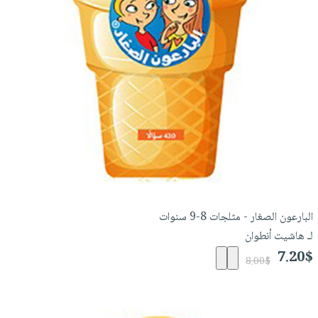
البارعون الصغار - مثلجات 8-9 سنوات
لـ هاشيت أنطوان
7.20$
8.00$