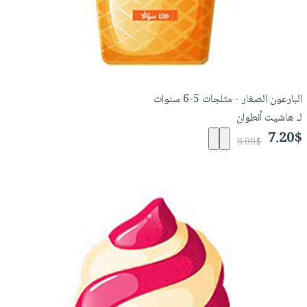
البارعون الصغار - مثلجات 5-6 سنوات
لـ هاشيت أنطوان
7.20$
8.00$