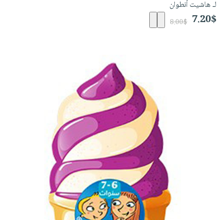
لـ هاشيت أنطوان
7.20$
8.00$