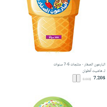
البارعون الصغار - مثلجات 6-7 سنوات
لـ هاشيت أنطوان
7.20$
8.00$