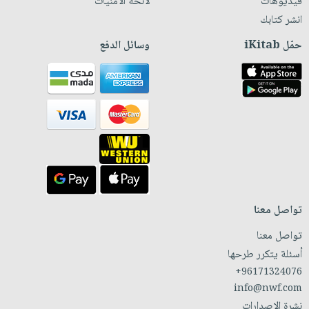
فيديوهات
لائحة الأمنيات
انشر كتابك
حمّل iKitab
وسائل الدفع
تواصل معنا
تواصل معنا
أسئلة يتكرر طرحها
+96171324076
info@nwf.com
نشرة الإصدارات