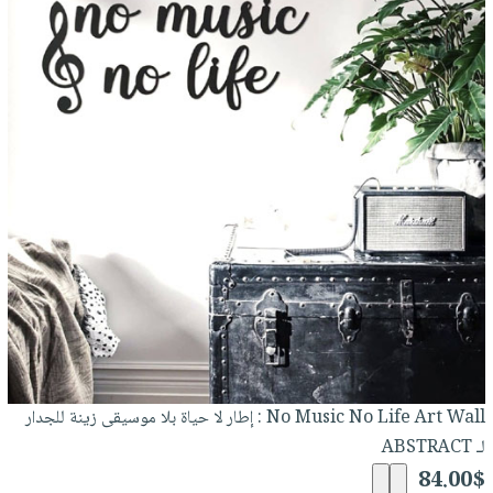
No Music No Life Art Wall : إطار لا حياة بلا موسيقى زينة للجدار
لـ ABSTRACT
84.00$