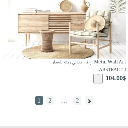
Metal Wall Art : إطار معدني زينة للجدار
لـ ABSTRACT
104.00$
1
2
....
2