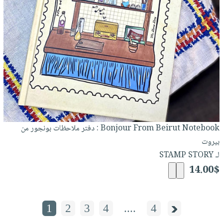
Bonjour From Beirut Notebook : دفتر ملاحظات بونجور من
بيروت
لـ STAMP STORY
14.00$
1
2
3
4
....
4