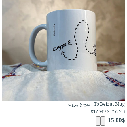
صابون
فيديوهات
عربة
أطفال
أسئلة
التسوق
مناسبات
يتكرر
طرحها
نشرة
الإصدارات
خدمات
نيل
وفرات
انشر
كتابك
تواصل
معنا
To Beirut Mug : قدح ع بيروت
لـ STAMP STORY
15.00$