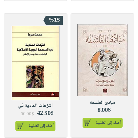
%15
مبادئ الفلسفة
النزعات المادية في
8.00$
42.50$
50.00$
أضف إلى الطلبية
أضف إلى الطلبية