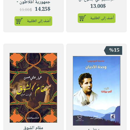
جمهورية أفلاطون -
13.00$
14.25$
15.00$
أضف إلى الطلبية
أضف إلى الطلبية
%15
مقام الشوق