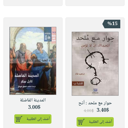
%15
المدينة الفاضلة
حوار مع ملحد : أتح
3.00$
3.40$
4.00$
أضف إلى الطلبية
أضف إلى الطلبية