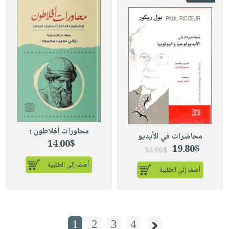
محاورات أفلاطون ؛
محاضرات في الأيديو
14.00$
19.80$
22.00$
أضف إلى الطلبية
أضف إلى الطلبية
1
2
3
4