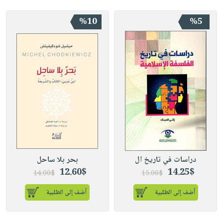
%10
%5
دراسات في تاريخ ال
بحر بلا ساحل
12.60$
14.25$
14.00$
15.00$
أضف إلى الطلبية
أضف إلى الطلبية