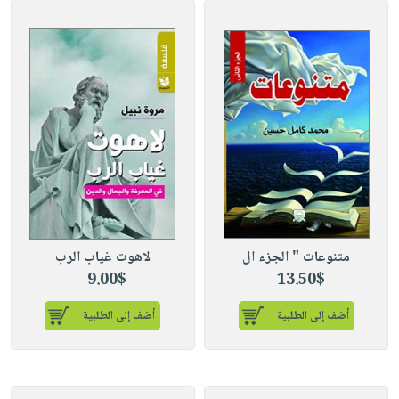
متنوعات " الجزء ال
لاهوت غياب الرب
9.00$
13.50$
أضف إلى الطلبية
أضف إلى الطلبية