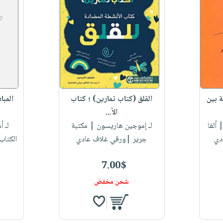
ة بين
القلق (كتاب تمارين) ؛ كتاب
المبا
الأ...
 ألفا
لـ إموجين هاريسون‎
| مكتبة
لـ أ
دي
جرير |ورقي غلاف عادي
الكتاب
7.00$
شحن مخفض