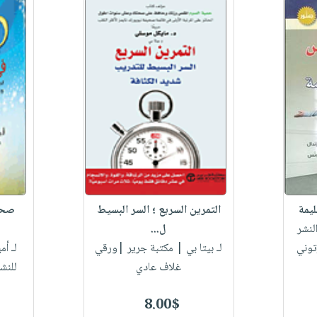
يمة
التمرين السريع ؛ السر البسيط
صحت
لنشر
ل...
توني
لـ ‎بيتا بي
| مكتبة جرير |ورقي
لـ أم
غلاف عادي
للنش
8.00$