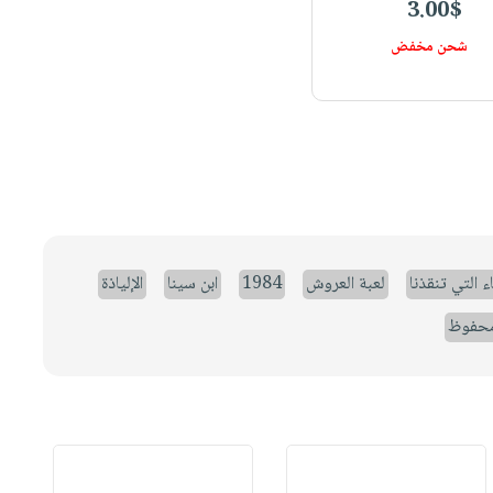
3.00$
شحن مخفض
ء التي تنقذنا
لعبة العروش
1984
ابن سينا
الإلياذة
حفوظ