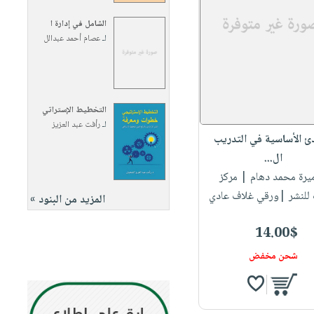
الشامل في إدارة ا
لـ
عصام أحمد عبدالل
التخطيط الإستراتي
لـ
رأفت عبد العزيز
دئ الأساسية في التدريب
ال...
ميرة محمد دهام
| مركز
 للنشر |ورقي غلاف عادي
المزيد من البنود »
14.00$
شحن مخفض