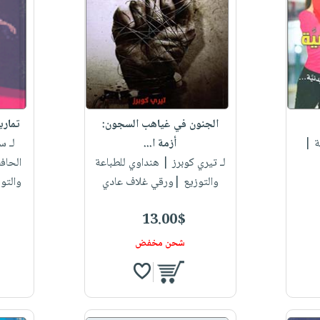
الجنون في غياهب السجون:
تماري
ة |
أزمة ا...
لـ س
لـ تيري كوبرز
| هنداوي للطباعة
الحافظ
والتوزيع |ورقي غلاف عادي
والتو
13.00$
شحن مخفض