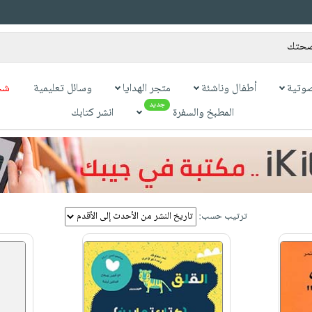
وتية
أطفال وناشئة
متجر الهدايا
وسائل تعليمية
شح
جديد
المطبخ والسفرة
انشر كتابك
ترتيب حسب: