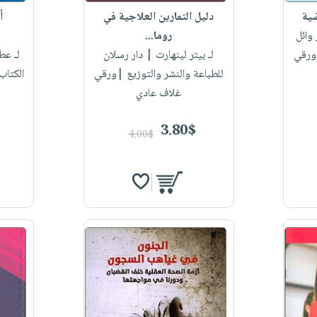
ضية
دليل التمارين العلاجية في
أ
وائل
روما...
|ورقي
لـ بيتر لينهارت
| دار رسلان
لـ ع
للطباعة والنشر والتوزيع |ورقي
الكتاب
غلاف عادي
3.80$
4.00$