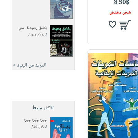
8.50$
شحن مخفض
بكامل رصيدنا - سي
لـ
بولا برودويل
المزيد من البنود »
الأكثر مبيعاً
جيزة جيزة جيزة
لـ
بلال فضل