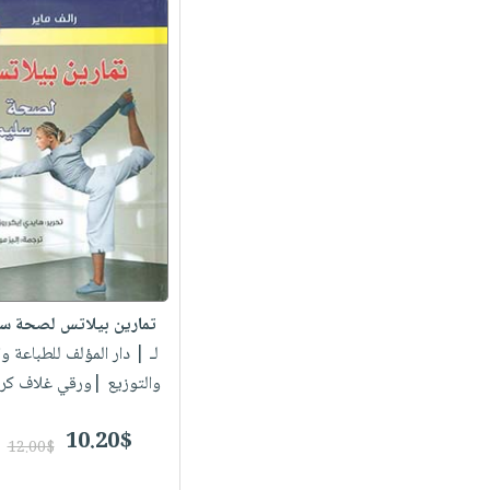
تمارين بيلاتس لصحة سل
لـ
| دار المؤلف للطباعة وا
والتوزيع |ورقي غلاف كر
10.20$
12.00$