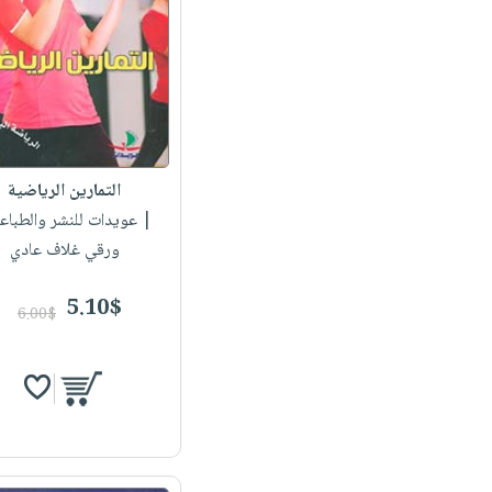
التمارين الرياضية
| عويدات للنشر والطباع
ورقي غلاف عادي
5.10$
6.00$