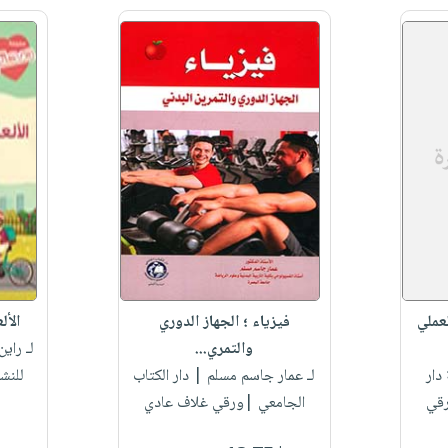
عملي
فيزياء ؛ الجهاز الدوري
الأل
والتمري...
لـ راي
دار
لـ عمار جاسم مسلم
| دار الكتاب
للنش
رقي
الجامعي |ورقي غلاف عادي