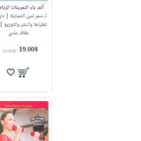
ألف ياء التمرينات الريا
لـ سمر امين الشمايلة
| دار 
للطباعة والنشر والتوزيع 
غلاف عادي
19.00$
20.00$