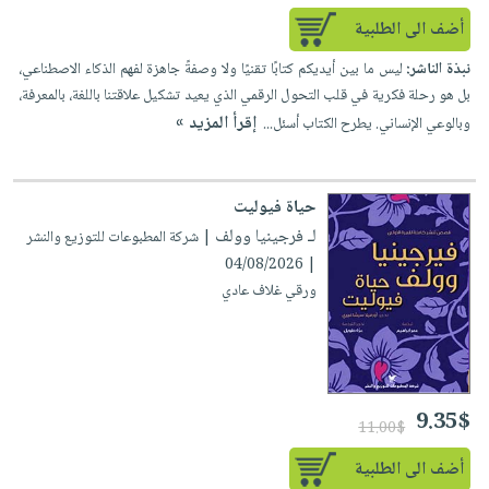
صابون
فيديوهات
أضف الى الطلبية
عربة
أطفال
أسئلة
التسوق
نبذة الناشر:
ليس ما بين أيديكم كتابًا تقنيًا ولا وصفةً جاهزة لفهم الذكاء الاصطناعي،
مناسبات
يتكرر
بل هو رحلة فكرية في قلب التحول الرقمي الذي يعيد تشكيل علاقتنا باللغة، بالمعرفة،
طرحها
نشرة
إقرأ المزيد »
وبالوعي الإنساني. يطرح الكتاب أسئل...
الإصدارات
خدمات
نيل
وفرات
حياة فيوليت
لـ فرجينيا وولف
انشر
| شركة المطبوعات للتوزيع والنشر
| 04/08/2026
كتابك
ورقي غلاف عادي
تواصل
معنا
9.35$
11.00$
أضف الى الطلبية