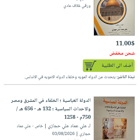
ورقي غلاف عادي
11.00$
شحن مخفض
أضف الى الطلبية
نبذة الناشر:
يتحدث عن الدوله المويه وخلفاء الدوله الامويه في الاندلس.
الدولة العباسية ؛ الخلفاء في المشرق ومصر
والاحداث السياسية ؛ 132 هـ - 656 هـ /
750م - 1258
لـ علي عماد علي حجازي
| خاص - علي عماد
حجازي | 03/08/2026