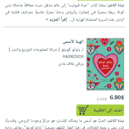
نبذة الناشر:
ينقلنا كتاب "حياة فيوليت" إلى عالم مذهل، حيث عملاقةً ضاحكة تبني
كوخًا ريفيًّا سحريًّا في إنجلترا، وتُروّض وحشًا بحريًّا مكسوًّا بحراشف فضّيّة في
إقرأ المزيد »
اليابان. هذه السيرة المتخيّلة الهزلية ال...
الهبة الأسمى
لـ باولو كويلو
| شركة المطبوعات للتوزيع والنشر |
04/08/2026
ورقي غلاف عادي
6.80$
8.00$
أضف الى الطلبية
نبذة الناشر:
الحبُّ هو أسمى ما يمتلكه الإنسان؛ هو مركزُ وجودنا الروحي، وقنديلُنا
الذي يضيء عتمة الطرقات. في هذا العمل المُلهم، يصحبنا "باولو كويلو"، مؤلف رواية