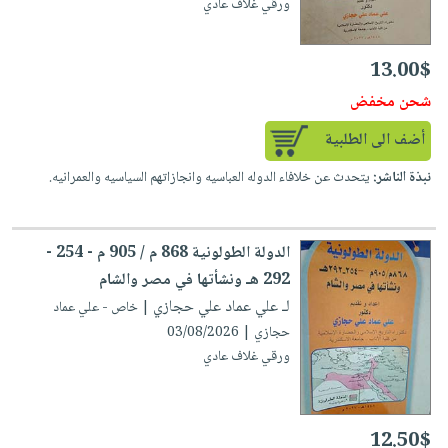
ورقي غلاف عادي
13.00$
شحن مخفض
أضف الى الطلبية
نبذة الناشر:
يتحدث عن خلافاء الدوله العباسيه وانجازاتهم السياسيه والعمرانيه.
الدولة الطولونية 868 م / 905 م - 254 -
292 هـ ونشأتها في مصر والشام
لـ علي عماد علي حجازي
| خاص - علي عماد
حجازي | 03/08/2026
ورقي غلاف عادي
12.50$