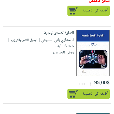
شحن مخفض
أضف الى الطلبية
الإدارة الاستراتيجية
لـ مشاري باني السبيعي
| البديل للنشر والتوزيع |
04/08/2026
ورقي غلاف عادي
95.00$
100.00$
أضف الى الطلبية