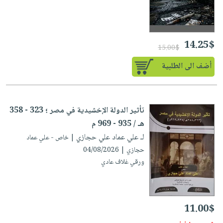
14.25$
15.00$
أضف الى الطلبية
تأثير الدولة الإخشيدية في مصر ؛ 323 - 358
هـ / 935 - 969 م
لـ علي عماد علي حجازي
| خاص - علي عماد
حجازي | 04/08/2026
ورقي غلاف عادي
11.00$