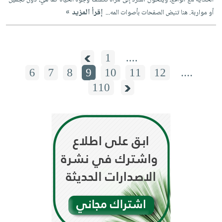
إقرأ المزيد »
أو مواربة. هنا تنبض الصفحات بأصوات المه...
1
....
6
7
8
9
10
11
12
....
110