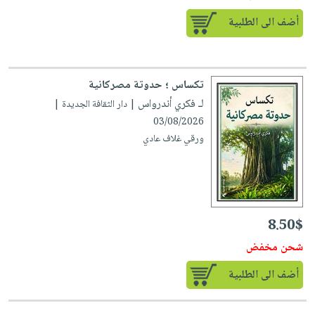
أضف الى الطلبية
تكساس ؛ حدوتة مصركانية
لـ فكري أندرواس
| دار الثقافة الجديدة |
03/08/2026
ورقي غلاف عادي
8.50$
شحن مخفض
أضف الى الطلبية