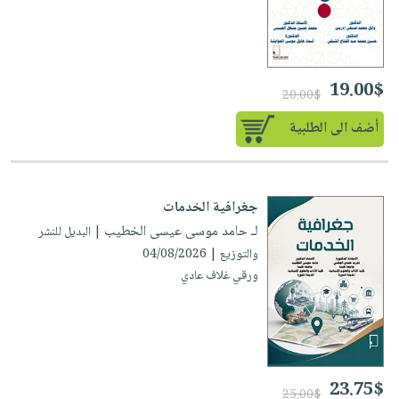
19.00$
20.00$
أضف الى الطلبية
جغرافية الخدمات
لـ حامد موسى عيسى الخطيب
| البديل للنشر
والتوزيع | 04/08/2026
ورقي غلاف عادي
23.75$
25.00$