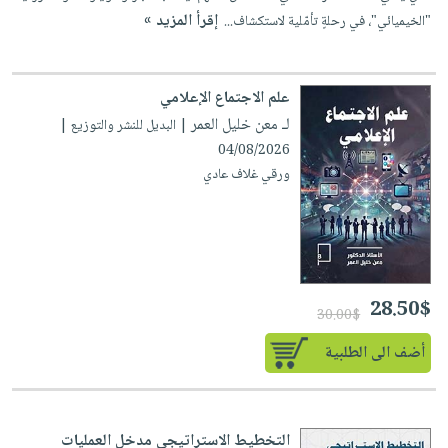
إقرأ المزيد »
"الخيميائي"، في رحلةٍ تأمّلية لاستكشاف...
علم الاجتماع الإعلامي
لـ معن خليل العمر
| البديل للنشر والتوزيع |
04/08/2026
ورقي غلاف عادي
28.50$
30.00$
أضف الى الطلبية
التخطيط الاستراتيجي مدخل العمليات