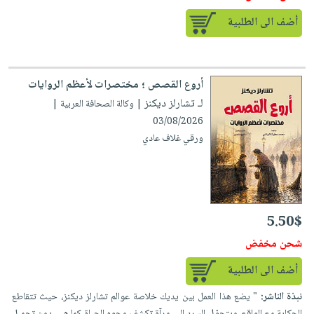
أضف الى الطلبية
أروع القصص ؛ مختصرات لأعظم الروايات
لـ تشارلز ديكنز
| وكالة الصحافة العربية |
03/08/2026
ورقي غلاف عادي
5.50$
شحن مخفض
أضف الى الطلبية
نبذة الناشر:
" يضع هذا العمل بين يديك خلاصة عوالم تشارلز ديكنز، حيث تتقاطع
الحكاية مع الواقع، ويتحوّل السرد إلى مرآة تكشف وجوه الحياة كما هي، دون تجميل