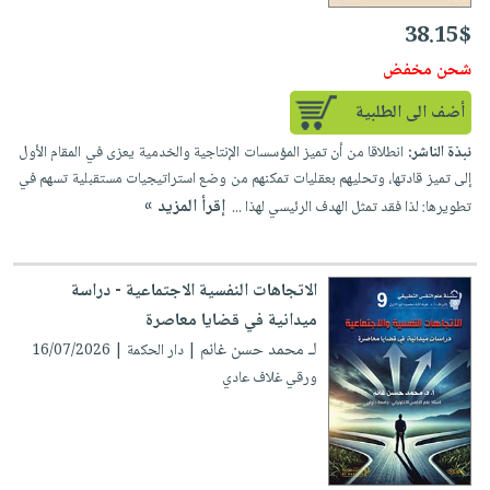
صابون
فيديوهات
عربة
38.15$
أطفال
أسئلة
التسوق
شحن مخفض
مناسبات
يتكرر
طرحها
أضف الى الطلبية
نشرة
الإصدارات
خدمات
نبذة الناشر:
انطلاقا من أن تميز المؤسسات الإنتاجية والخدمية يعزى في المقام الأول
نيل
إلى تميز قادتها، وتحليهم بعقليات تمكنهم من وضع استراتيجيات مستقبلية تسهم في
وفرات
إقرأ المزيد »
تطويرها: لذا فقد تمثل الهدف الرئيسي لهذا ...
انشر
كتابك
الاتجاهات النفسية الاجتماعية - دراسة
تواصل
ميدانية في قضايا معاصرة
معنا
لـ محمد حسن غانم
| دار الحكمة | 16/07/2026
ورقي غلاف عادي