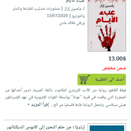
عبء الأيام
لـ ياسين إزاز
| منشورات عندليب للطباعة والنشر
والتوزيع | 15/07/2026
ورقي غلاف عادي
13.00$
شحن مخفض
أضف الى الطلبية
نبذة الناشر:
رواية من الأدب الإريتري المكتوب باللغة العربية، تدور أحداثها عن
المجزرة التي وقعت في قرية "عونة" بواسطة القوات الإثيوبية في عهد الإمبراطور
إقرأ المزيد »
هيلي سيلاسي. وتحمل الرواية طابعا فلسفيا عن الح...
إرتريا ؛ من حلم التحرر إلى كابوس الديكتاتور