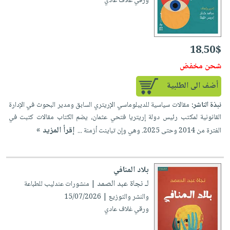
ورقي غلاف عادي
18.50$
شحن مخفض
أضف الى الطلبية
نبذة الناشر:
مقالات سياسية للديبلوماسي الإريتري السابق ومدير البحوث في الإدارة
القانونية لمكتب رئيس دولة إريتريا فتحي عثمان، يضم الكتاب مقالات كتبت في
إقرأ المزيد »
الفترة من 2014 وحتى 2025. وهي وإن تباينت أزمنة ...
بلاد المنافي
لـ نجاة عبد الصمد
| منشورات عندليب للطباعة
والنشر والتوزيع | 15/07/2026
ورقي غلاف عادي