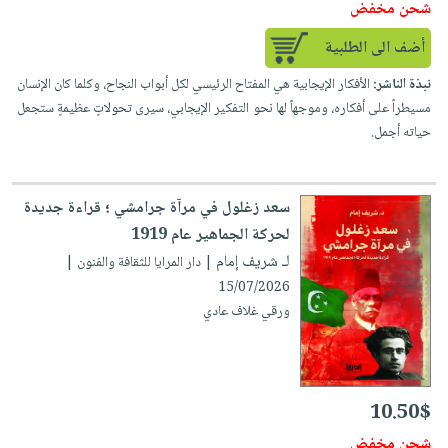
شحن مخفض
أضف الى الطلبية
نبذة الناشر:
الأفكار الإيجابية هي المفتاح الرئيسي لكل أبواب النجاح، وكلما كان الإنسان
مسيطراً على أفكاره، وموجهاً لها نحو التفكير الإيجابي، سيرى تحولاتٍ عظيمةٍ ستجعل
حياته أجمل.
سعد زغلول في مرآة جرامشي ؛ قراءة جديدة
لحركة الجماهير عام 1919
لـ شريف إمام
| دار المرايا للثقافة والفنون |
15/07/2026
ورقي غلاف عادي
10.50$
شحن مخفض