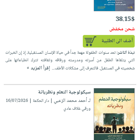
إختياراتنا
تعليمية
أسئلة
إختياراتنا
المواضيع
iKitab
يتكرر
كتب
38.15$
بلا
الأكثر
طرحها
أكاديمية
الصحة
حدود
مبيعاً
شحن مخفض
تحميل
والعناية
صندوق
أسئلة
إختياراتنا
masmu3
أضف الى الطلبية
الشخصية
القراءة
يتكرر
وسائل
على
جديد
English
نبذة الناشر:
تعد سنوات الطفولة مهمة جداً في حياة الإنسان المستقبلية، إذ إن الخبرات
طرحها
تعليمية
Android
التي يتلقاها الطفل من أسرته ومدرسته ورفاقه وثقافته تترك انطباعاتها على
books
الكل
تحميل
صندوق
تحميل
إقرأ المزيد »
شخصيته في المستقبل. فالتعرف إلى مشكلات الأطف...
iKitab
أجهزة
القراءة
المطبخ
masmu3
على
العناية
والسفرة
على
جوائز
Android
جديد
الشخصية
Apple
سيكولوجية التعلم ونظرياتة
تحميل
العناية
لـ أحمد محمد الزعبي
| دار الحكمة | 16/07/2026
الكل
iKitab
وتصفيف
ورقي غلاف عادي
أواني
متجر
على
الشعر
الطهي
الهدايا
Apple
العناية
أدوات
بالجسم
أقسام
الخبز