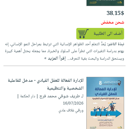
العناية
الأكثر
شحن
أدوات
بالأسنان
مبيعاً
مجاني
38.15$
المائدة
الحمية
العودة
شحن مخفض
بنود
الأوعية
والتغذية
للمدارس
مختارة
والتخزين
أضف الى الطلبية
اشتراكات
اكسسوارات
أدوات
كتب
نبذة الناشر:
يُعدُّ التعلم أحد الظواهر الإنسانية التي ترتبط بمراحل النمو الإنساني، إنه
كل
بحث
المطبخ
يهتم بدراسة التغيرات التي تطرأ على السلوك والخبرة، مما يجعله يحتل أهمية كبيرة
الاشتراكات
اكسسوارات
متقدم
إقرأ المزيد »
ويستحق الدراسة والبحث بغية التعرف...
منزلية
صندوق
القراءة
اكسسوارات
iKitab
ملابس
الإدارة الفعالة للعقل القيادي - مدخل للفاعلية
نيل
بلا
مطرزات
الشخصية والتنظيمية
وفرات
حدود
لـ طريف شوقي محمد فرج
| دار الحكمة |
حقائب
عن
حسابك
16/07/2026
حلي
الشركة
ورقي غلاف عادي
عناية
لائحة
سياسة
بالذات
الأمنيات
الشركة