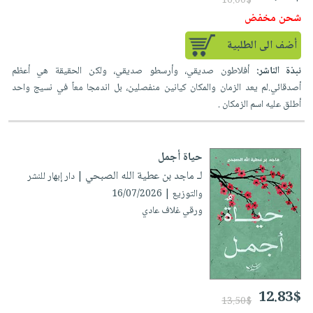
16.00$
شحن مخفض
أضف الى الطلبية
نبذة الناشر:
أفلاطون صديقي، وأرسطو صديقي، ولكن الحقيقة هي أعظم
أصدقائي.لم يعد الزمان والمكان كيانين منفصلين، بل اندمجا معاً في نسيج واحد
أطلق عليه اسم الزمكان .
حياة أجمل
لـ ماجد بن عطية الله الصبحي
| دار إبهار للنشر
والتوزيع | 16/07/2026
ورقي غلاف عادي
12.83$
13.50$