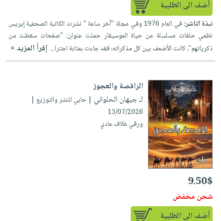
أضف الى الطلبية
نبذة الناشر:
في العام 1976 وفي مجلة "آخر ساعة " نشرت الكاتبة الصحفية إيريس
نظمي حلقات مسلسلة عن حياة الموسيقار حملت عنوان: "صفحات سقطت من
إقرأ المزيد »
ذكرياتهم"، كانت الأضعف بين كل مذكراته؛ فقد جاءت بمثابة اجترا...
الراقصة والعجوز
لـ جيهان الحلواني
| حابي للنشر والتوزيع |
15/07/2026
ورقي غلاف عادي
9.50$
شحن مخفض
أضف الى الطلبية