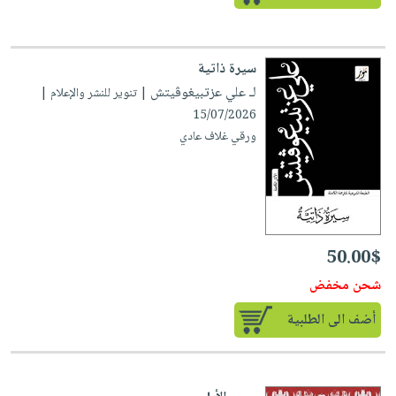
سيرة ذاتية
لـ علي عزتبيغوڤيتش
| تنوير للنشر والإعلام |
15/07/2026
ورقي غلاف عادي
50.00$
شحن مخفض
أضف الى الطلبية