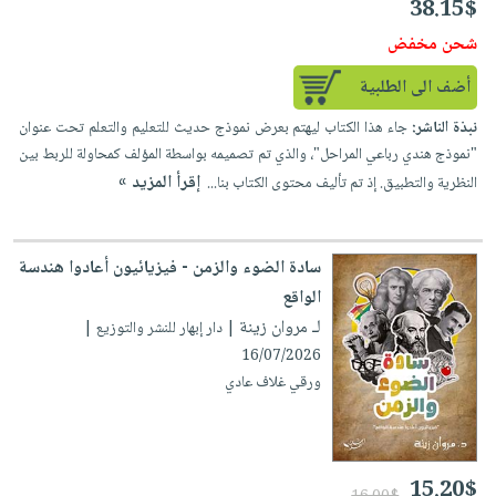
38.15$
شحن مخفض
أضف الى الطلبية
نبذة الناشر:
جاء هذا الكتاب ليهتم بعرض نموذج حديث للتعليم والتعلم تحت عنوان
"نموذج هندي رباعي المراحل"، والذي تم تصميمه بواسطة المؤلف كمحاولة للربط بين
إقرأ المزيد »
النظرية والتطبيق. إذ تم تأليف محتوى الكتاب بنا...
سادة الضوء والزمن - فيزيائيون أعادوا هندسة
الواقع
لـ مروان زينة
| دار إبهار للنشر والتوزيع |
16/07/2026
ورقي غلاف عادي
15.20$