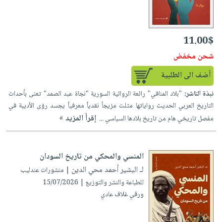
11.00$
شحن مخفض
أضف الى الطلبية
نبذة الناشر:
"بلاد المنافي" رائعة الروائية السورية "نجاة عبد الصمد" تعنى بأحداث
التاريخ العربي الحديث رواياتها مثلت مزيجاً نقدياُ معرفياُ يجسد رؤى الأديبة في
إقرأ المزيد »
مفصل تاريخي هام من تاريخ بلادها السياسي ...
المنسي والمحكي من تاريخ السودان
لـ البشير أحمد محي الدين
| منشورات عندليب
للطباعة والنشر والتوزيع | 15/07/2026
ورقي غلاف عادي