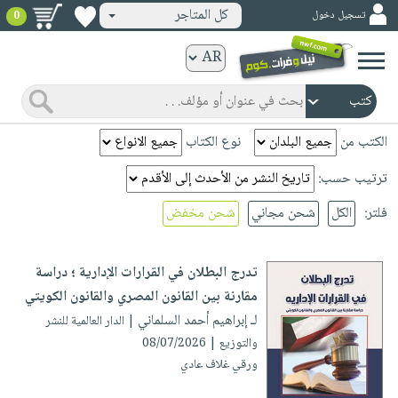
كل المتاجر
تسجيل دخول
0
كتب
ورقية
المواضيع
صدر
كتب
الكتب من
نوع الكتاب
حديثاً
الكترونية
ترتيب حسب:
الأكثر
الصفحة
مبيعاً
فلتر:
الكل
شحن مجاني
شحن مخفض
الرئيسية
كتب
جوائز
صدر
صوتية
شحن
حديثاً
تدرج البطلان في القرارات الإدارية ؛ دراسة
الصفحة
مخفض
الأكثر
مقارنة بين القانون المصري والقانون الكويتي
الرئيسية
عروض
أطفال
مبيعاً
لـ إبراهيم أحمد السلماني
| الدار العالمية للنشر
masmu3
خاصة
وناشئة
والتوزيع | 08/07/2026
كتب
بلا
صفحات
ورقي غلاف عادي
مجانية
الصفحة
وسائل
حدود
مشوقة
الرئيسية