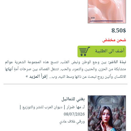
8.50$
شحن مخفض
أضف الى الطلبية
نبذة الناشر:
بين وجع الوطن ونبض القلب، تنسج هذه المجموعة الشعرية عوالم
متشابكة من الحزن، والحنين، والتمرد، والحب. تتنقل القصائد بين صرخات أمةٍ أنهكها
إقرأ المزيد »
الانكسار، وأنين روحٍ تبحث عن ذاتها وسط التيه، وب...
بغني للتماثيل
لـ مها ضرار
| ديوان العرب للنشر والتوزيع |
08/07/2026
ورقي غلاف عادي