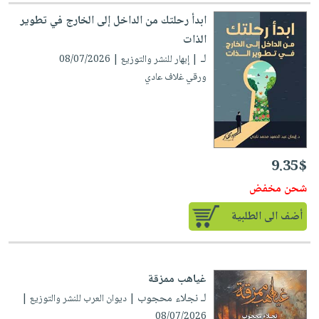
صابون
فيديوهات
ابدأ رحلتك من الداخل إلى الخارج في تطوير
عربة
أطفال
أسئلة
الذات
التسوق
مناسبات
يتكرر
لـ
| إبهار للنشر والتوزيع | 08/07/2026
طرحها
نشرة
ورقي غلاف عادي
الإصدارات
خدمات
نيل
وفرات
انشر
9.35$
كتابك
شحن مخفض
تواصل
معنا
أضف الى الطلبية
غياهب ممزقة
لـ نجلاء محجوب
| ديوان العرب للنشر والتوزيع |
08/07/2026