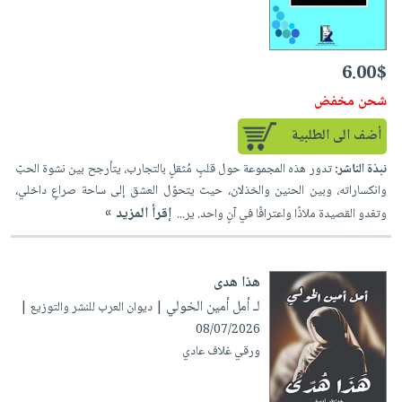
6.00$
شحن مخفض
أضف الى الطلبية
نبذة الناشر:
تدور هذه المجموعة حول قلبٍ مُثقلٍ بالتجارب، يتأرجح بين نشوة الحبّ
وانكساراته، وبين الحنين والخذلان، حيث يتحوّل العشق إلى ساحة صراعٍ داخلي،
إقرأ المزيد »
وتغدو القصيدة ملاذًا واعترافًا في آنٍ واحد. ير...
هذا هدى
لـ أمل أمين الخولي
| ديوان العرب للنشر والتوزيع |
08/07/2026
ورقي غلاف عادي