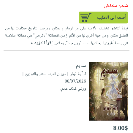
شحن مخفض
أضف الى الطلبية
نبذة الناشر:
تختلف الأزمنة على مر الزمان والمكان، ويرصد التاريخ حكايات لها من
العشق مكان، ومن جهة أخرى لها من الألم أزمان.ظمملكة "باقرمي" هي مملكة إسلامية
إقرأ المزيد »
في وسط أفريقيا، يحكمها الملك "زين جاد". يحك...
سديم
لـ آية نوار
| ديوان العرب للنشر والتوزيع |
08/07/2026
ورقي غلاف عادي
8.00$