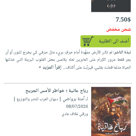
7.50$
شحن مخفض
أضف الى الطلبية
نبذة الناشر:
لم تكن الأرض ممهَّدة أمام حرفٍ بريٍء مثل حرفي كي يخرج للنور، أو أن
يمر فقط مرور الكِرام على العابرين لعله يلامس بعض القلوب البريئة التي خذلتها
إقرأ المزيد »
الحياة مثلما فعلت بقلبي، فيربِّت على أكتاف...
رياح عاتية ؛ خواطر الأمس الجريح
لـ آمنة برواضي
| ديوان العرب للنشر والتوزيع |
08/07/2026
ورقي غلاف عادي