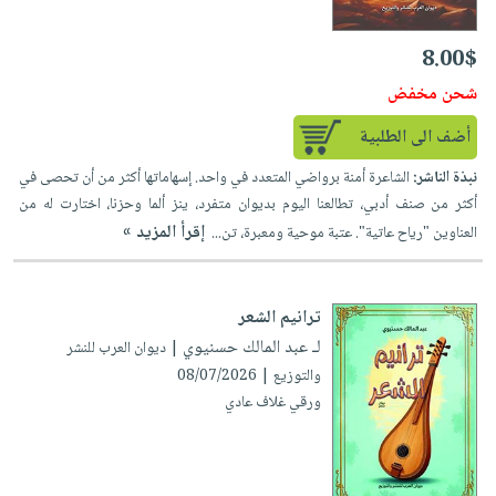
8.00$
شحن مخفض
أضف الى الطلبية
نبذة الناشر:
الشاعرة أمنة برواضي المتعدد في واحد. إسهاماتها أكثر من أن تحصى في
أكثر من صنف أدبي، تطالعنا اليوم بديوان متفرد، ينز ألما وحزنا، اختارت له من
إقرأ المزيد »
العناوين "رياح عاتية". عتبة موحية ومعبرة، تن...
ترانيم الشعر
لـ عبد المالك حسنيوي
| ديوان العرب للنشر
والتوزيع | 08/07/2026
ورقي غلاف عادي