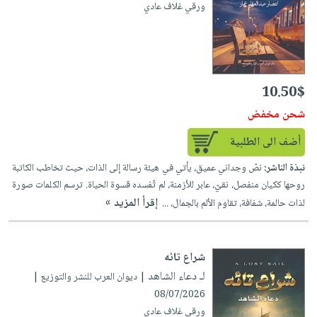
ورقي غلاف عادي
10.50$
شحن مخفض
أضف الى الطلبية
نبذة الناشر:
نصّ وجداني عميق، يأتي في هيئة رسالة إلى الذات، حيث تخاطب الكاتبة
روحها ككيان منفصل، نقيّ، عابر للأزمنة، لم تُفسده قسوة الحياة. ترسم الكلمات صورة
إقرأ المزيد »
لذات حالمة، شفافة، تقاوم الألم بالجمال، ...
شراع تائه
لـ دعاء الشاهد
| ديوان العرب للنشر والتوزيع |
08/07/2026
ورقي غلاف عادي