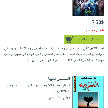
7.50$
شحن مخفض
أضف الى الطلبية
نبذة الناشر:
تأتي هذه النصوص بلهجةٍ عاميّة نابضة، تحمل وجع الإنسان البسيط في
صراعه مع الحياة، حيث تتجسد الخيبات، والخذلان، وقسوة الواقع في صورة يومياتٍ
إقرأ المزيد »
مُرهقة، يختلط فيها الحلم بالانكسار. يرسم الشاع...
المستثنى بحبها
لـ علي جمعة الكعود
| ديوان العرب للنشر والتوزيع
| 08/07/2026
ورقي غلاف عادي