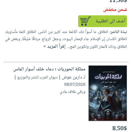
11.50$
شحن مخفض
أضف الى الطلبية
نبذة الناشر:
الطلاق، ما أسوأ تلك الكلمة عند كثير من الناس، الطلاق كلمة مأساوية،
الطلاق انكسار، إن الإسلام جاء لإعمار البيوت، وجعل الزواج ميثاقًا غليظًا، وبغض في
إقرأ المزيد »
الطلاق، وذلك لأعمار الكون وتكوين المج...
مملكة الحوريات ؛ دماء خلف أسوار الماس
لـ دارين عوض
| ديوان العرب للنشر والتوزيع |
08/07/2026
ورقي غلاف عادي
8.50$