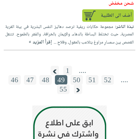
شحن مخفض
أضف الى الطلبية
نبذة الناشر:
مجموعة حكايات ريفية ترصد دهاليز النفس البشرية في بيئة القرية
المصرية، حيث تختلط البساطة بالدهاء، والإيمان بالخرافة، والفقر بالطموح. تتنقل
إقرأ المزيد »
القصص بين سمسارٍ مراوغ يتلاعب بالعقول، وفلاحٍ ...
1
....
46
47
48
49
50
51
52
....
55