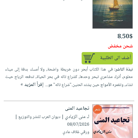
8.50$
شحن مخفض
أضف الى الطلبية
نبذة الناشر:
في هذا الكتاب أبحر دون خريطة واضحة, ولا أمسك بدفة إلى ميناء
معلوم, أترك مشاعري تبحر وحدها, كشراع تائه في بحر الحياة, تدفعه الرياح حيث
إقرأ المزيد »
تشاء, وتغمره الأمواج حين يشتد الحنين."شراع تائه" هو...
تجاعيد المنى
لـ منى الزيادي
| ديوان العرب للنشر والتوزيع |
08/07/2026
ورقي غلاف عادي