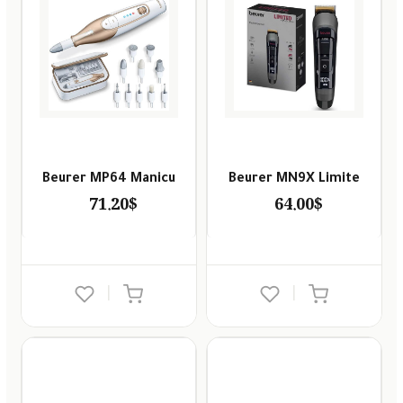
Beurer MP64 Manicu
Beurer MN9X Limite
71.20$
64.00$
|
|