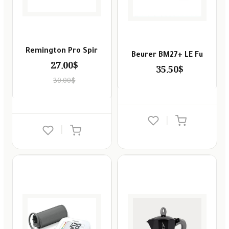
Remington Pro Spir
Beurer BM27+ LE Fu
27.00$
35.50$
30.00$
|
|