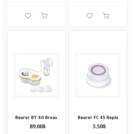
صابون
فيديوهات
عربة
أطفال
أسئلة
|
|
التسوق
مناسبات
يتكرر
طرحها
نشرة
الإصدارات
خدمات
نيل
وفرات
انشر
كتابك
تواصل
معنا
Beurer BY 40 Breas
Beurer FC 45 Repla
89.00$
5.50$