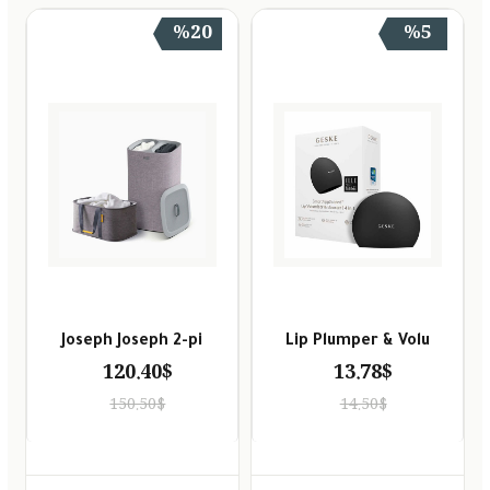
%20
%5
Joseph Joseph 2-pi
Lip Plumper & Volu
120.40$
13.78$
150.50$
14.50$