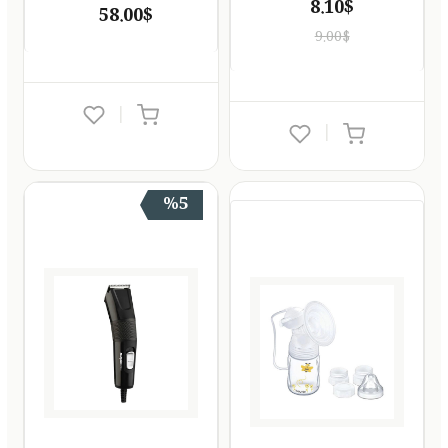
8.10$
58.00$
9.00$
|
|
%5