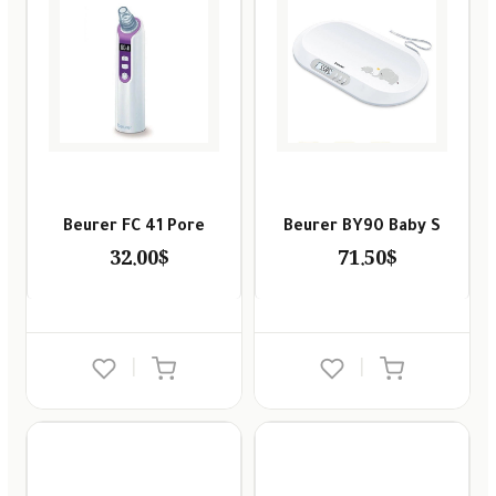
Beurer FC 41 Pore
Beurer BY90 Baby S
32.00$
71.50$
|
|