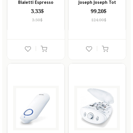
Bialetti Espresso
Joseph Joseph Tot
3.33$
99.20$
3.50$
124.00$
|
|