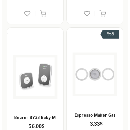
|
|
%5
Espresso Maker Gas
Beurer BY33 Baby M
3.33$
56.00$