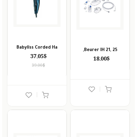
Babyliss Corded Ha
Beurer IH 21, 25,
37.05$
18.00$
39.00$
|
|