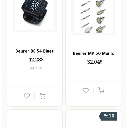
Beurer BC 54 Bluet
Beurer MP 60 Manic
42.28$
32.04$
44.50$
|
|
%10