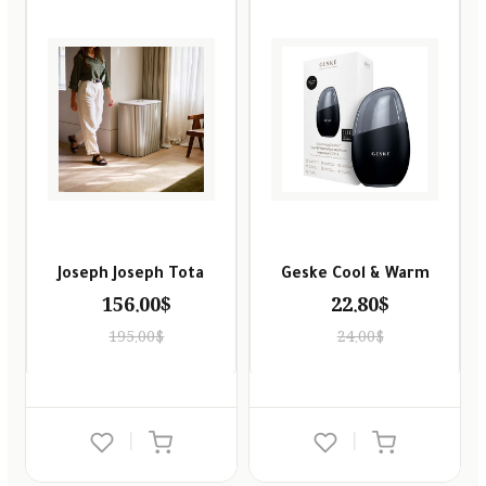
Joseph Joseph Tota
Geske Cool & Warm
156.00$
22.80$
195.00$
24.00$
|
|