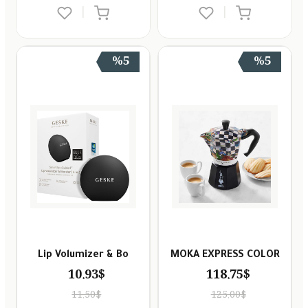
|
|
%5
%5
Lip Volumizer & Bo
MOKA EXPRESS COLOR
10.93$
118.75$
11.50$
125.00$