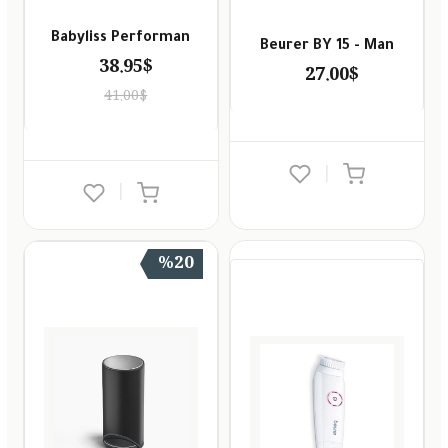
Babyliss Performan
Beurer BY 15 - Man
38.95$
27.00$
41.00$
|
|
%20