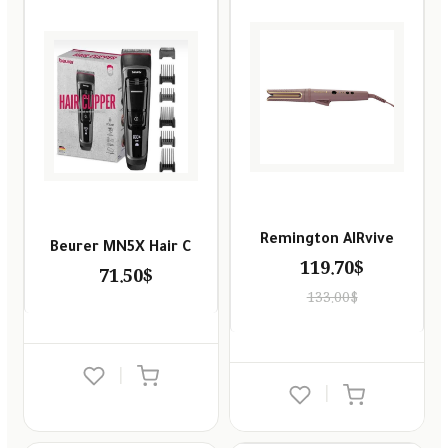
Remington AIRvive
Beurer MN5X Hair C
119.70$
71.50$
133.00$
|
|