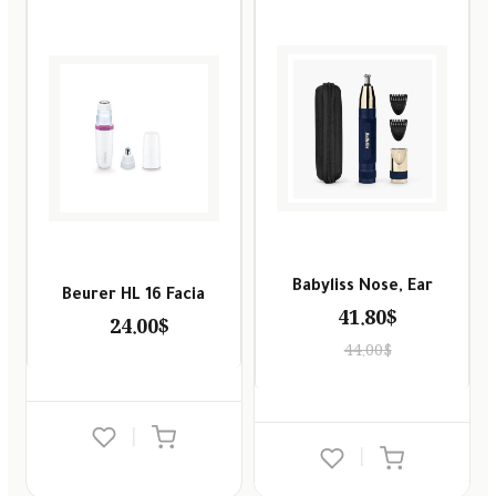
Babyliss Nose, Ear
Beurer HL 16 Facia
41.80$
24.00$
44.00$
|
|