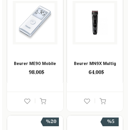
Beurer ME90 Mobile
Beurer MN9X Multig
98.00$
64.00$
|
|
%20
%5