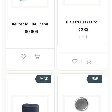
Bialetti Gasket fo
Beurer MP 84 Premi
2.38$
80.00$
2.50$
|
|
%20
%5