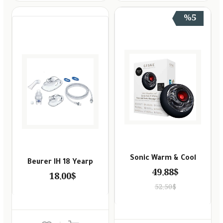
%5
Sonic Warm & Cool
Beurer IH 18 Yearp
49.88$
18.00$
52.50$