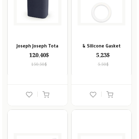
Joseph Joseph Tota
Silicone Gasket &
120.40$
5.23$
150.50$
5.50$
|
|