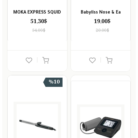
MOKA EXPRESS SQUID
Babyliss Nose & Ea
51.30$
19.00$
54.00$
20.00$
|
|
%10