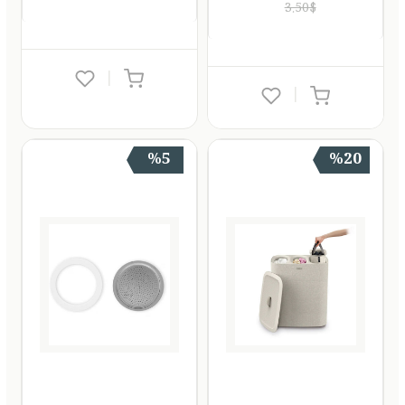
3.50$
|
|
%5
%20