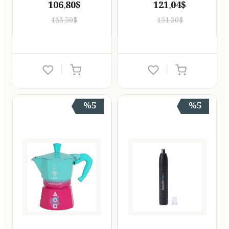
106.80$
121.04$
133.50$
151.30$
|
|
%5
%5