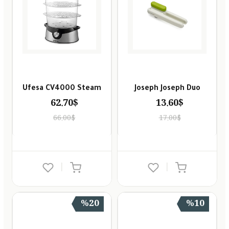
Ufesa CV4000 Steam
Joseph Joseph Duo
62.70$
13.60$
66.00$
17.00$
|
|
%20
%10