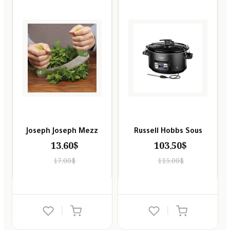
Joseph Joseph Mezz
Russell Hobbs Sous
13.60$
103.50$
17.00$
115.00$
|
|