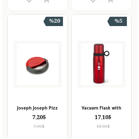
%20
%5
Joseph Joseph Pizz
Vacuum Flask with
7.20$
17.10$
9.00$
18.00$