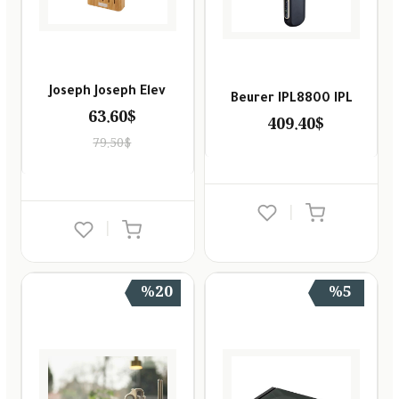
Joseph Joseph Elev
Beurer IPL8800 IPL
63.60$
409.40$
79.50$
|
|
%20
%5