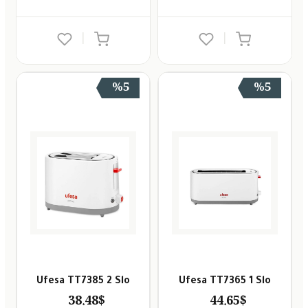
|
|
%5
%5
Ufesa TT7385 2 Slo
Ufesa TT7365 1 Slo
38.48$
44.65$