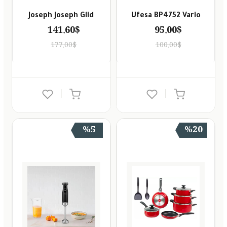
Joseph Joseph Glid
Ufesa BP4752 Vario
141.60$
95.00$
177.00$
100.00$
|
|
%5
%20