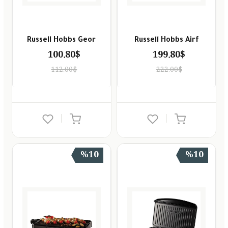
Russell Hobbs Geor
Russell Hobbs Airf
100.80$
199.80$
112.00$
222.00$
|
|
%10
%10