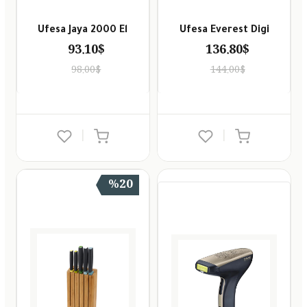
Ufesa Jaya 2000 El
Ufesa Everest Digi
93.10$
136.80$
98.00$
144.00$
|
|
%20