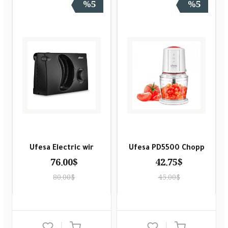
%5
%5
Ufesa Electric wir
Ufesa PD5500 Chopp
76.00$
42.75$
80.00$
45.00$
|
|