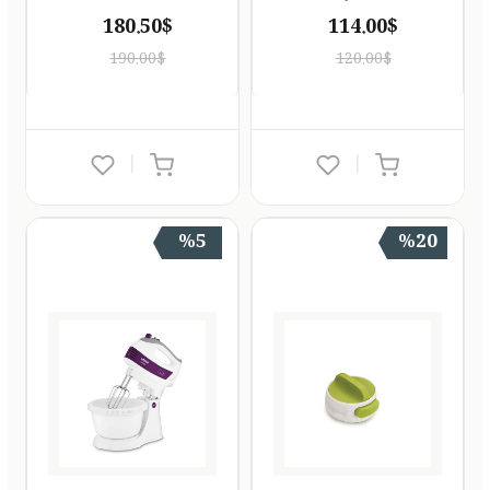
180.50$
114.00$
190.00$
120.00$
|
|
%5
%20