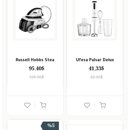
Russell Hobbs Stea
Ufesa Pulsar Delux
95.40$
41.33$
106.00$
43.50$
|
|
%5