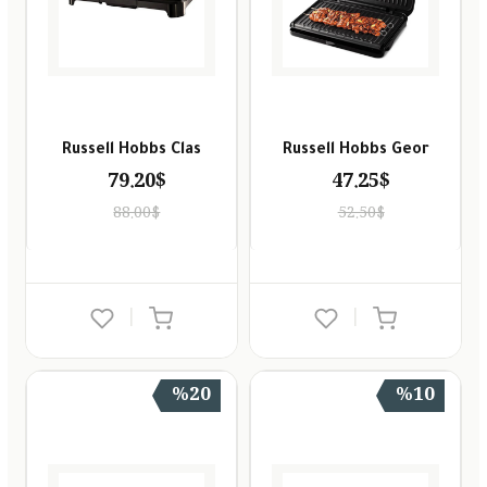
Russell Hobbs Clas
Russell Hobbs Geor
79.20$
47.25$
88.00$
52.50$
|
|
%20
%10