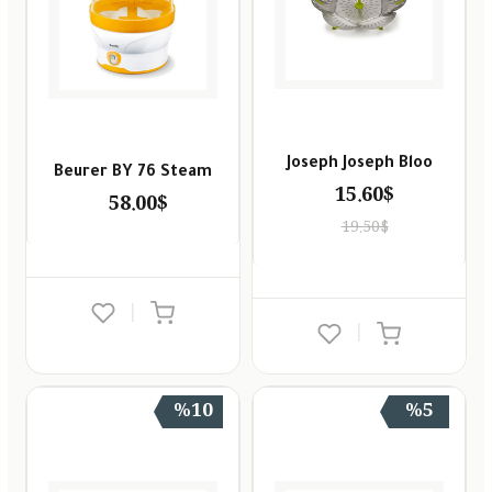
Joseph Joseph Bloo
Beurer BY 76 Steam
15.60$
58.00$
19.50$
|
|
%10
%5