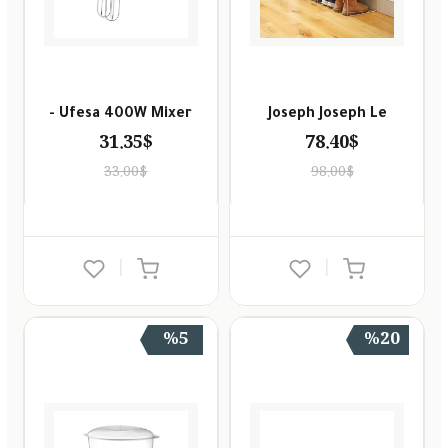
Ufesa 400W Mixer -
Joseph Joseph Le
31.35$
78.40$
33.00$
98.00$
|
|
%5
%20