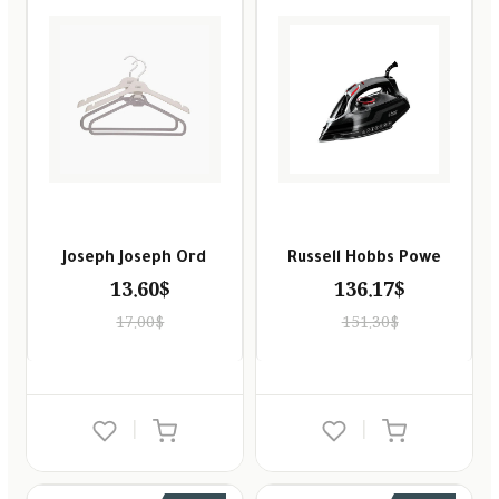
Joseph Joseph Ord
Russell Hobbs Powe
13.60$
136.17$
17.00$
151.30$
|
|