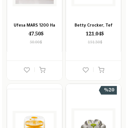
Ufesa MARS 1200 Ha
Betty Crocker, Tef
47.50$
121.04$
50.00$
151.30$
|
|
%20