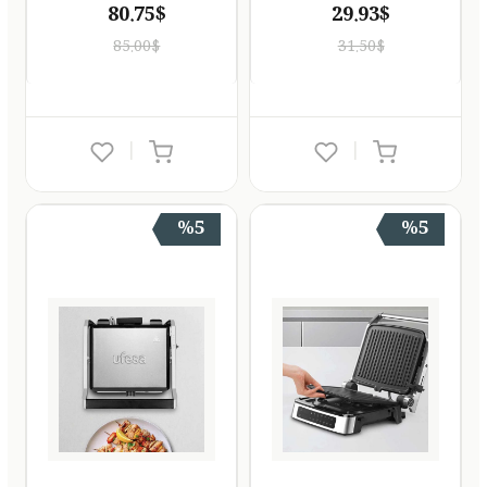
80.75$
29.93$
85.00$
31.50$
|
|
%5
%5