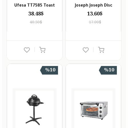
Ufesa TT7585 Toast
Joseph Joseph Disc
38.48$
13.60$
40.50$
17.00$
|
|
%10
%10