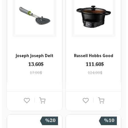
Joseph Joseph Delt
Russell Hobbs Good
13.60$
111.60$
17.00$
124.00$
|
|
%20
%10