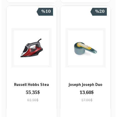
%10
%20
Russell Hobbs Stea
Joseph Joseph Duo
55.35$
13.60$
61.50$
17.00$