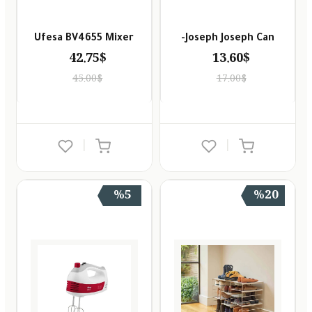
Ufesa BV4655 Mixer
Joseph Joseph Can-
42.75$
13.60$
45.00$
17.00$
|
|
%5
%20