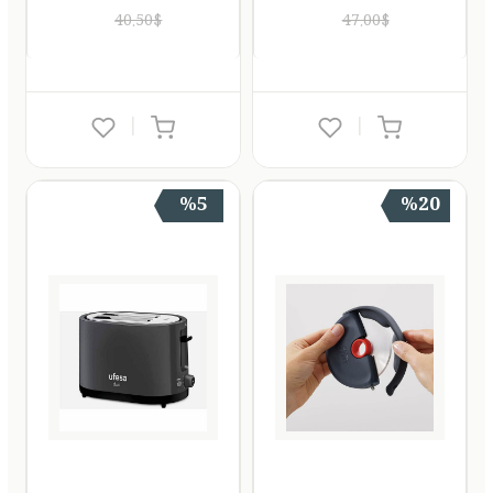
40.50$
47.00$
|
|
%5
%20