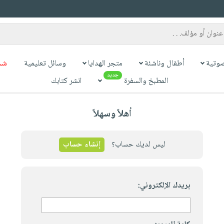
وتية
أطفال وناشئة
متجر الهدايا
وسائل تعليمية
شح
جديد
المطبخ والسفرة
انشر كتابك
أهلاً وسهلاً
ليس لديك حساب؟
إنشاء حساب
بريدك الإلكتروني: