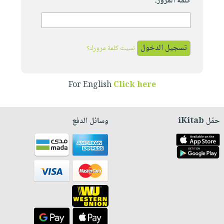
كلمة المرور:
نسيت كلمة مرورك؟
For English
Click here
حمّل iKitab
وسائل الدفع