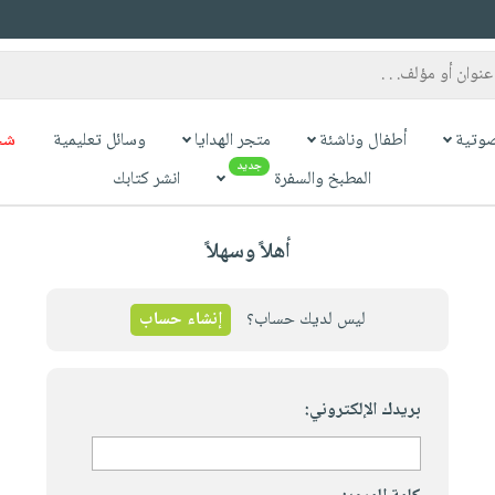
وتية
أطفال وناشئة
متجر الهدايا
وسائل تعليمية
شح
جديد
المطبخ والسفرة
انشر كتابك
أهلاً وسهلاً
ليس لديك حساب؟
إنشاء حساب
بريدك الإلكتروني: