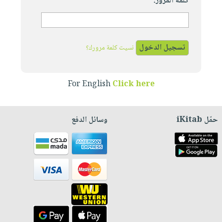
كلمة المرور:
نسيت كلمة مرورك؟
For English
Click here
حمّل iKitab
وسائل الدفع