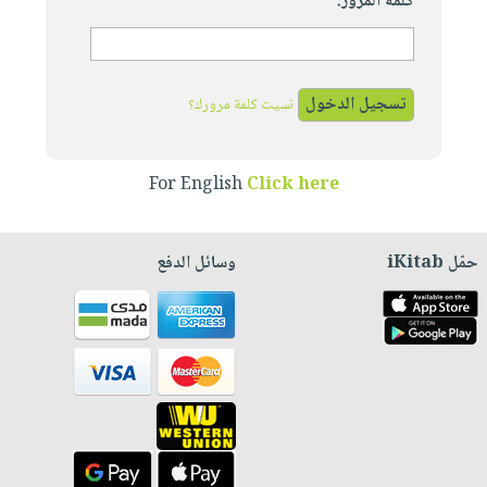
كلمة المرور:
نسيت كلمة مرورك؟
For English
Click here
حمّل iKitab
وسائل الدفع