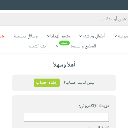
وتية
أطفال وناشئة
متجر الهدايا
وسائل تعليمية
شح
جديد
المطبخ والسفرة
انشر كتابك
أهلاً وسهلاً
ليس لديك حساب؟
إنشاء حساب
بريدك الإلكتروني: