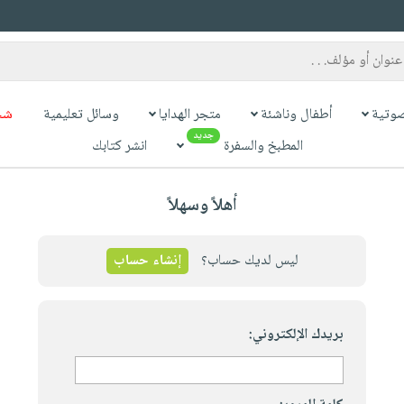
وتية
أطفال وناشئة
متجر الهدايا
وسائل تعليمية
شح
جديد
المطبخ والسفرة
انشر كتابك
أهلاً وسهلاً
ليس لديك حساب؟
إنشاء حساب
بريدك الإلكتروني: