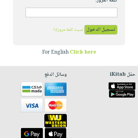
كلمة المرور:
نسيت كلمة مرورك؟
For English
Click here
حمّل iKitab
وسائل الدفع