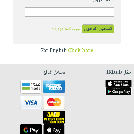
كلمة المرور:
نسيت كلمة مرورك؟
For English
Click here
حمّل iKitab
وسائل الدفع