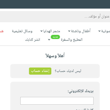
وتية
أطفال وناشئة
متجر الهدايا
وسائل تعليمية
شح
جديد
المطبخ والسفرة
انشر كتابك
أهلاً وسهلاً
ليس لديك حساب؟
إنشاء حساب
بريدك الإلكتروني: