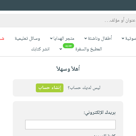
وتية
أطفال وناشئة
متجر الهدايا
وسائل تعليمية
شح
جديد
المطبخ والسفرة
انشر كتابك
أهلاً وسهلاً
ليس لديك حساب؟
إنشاء حساب
بريدك الإلكتروني: