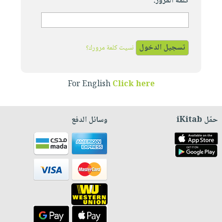
كلمة المرور:
نسيت كلمة مرورك؟
For English
Click here
حمّل iKitab
وسائل الدفع