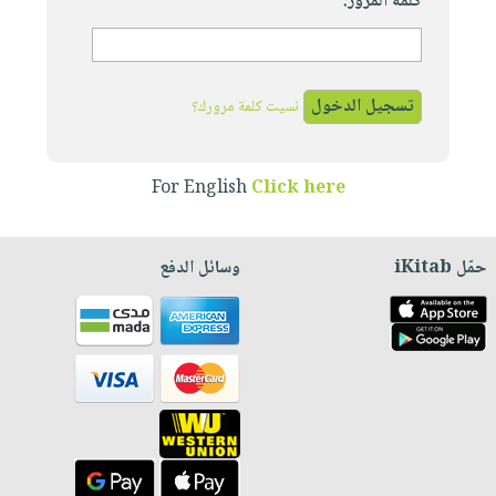
كلمة المرور:
نسيت كلمة مرورك؟
For English
Click here
حمّل iKitab
وسائل الدفع