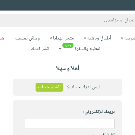
وتية
أطفال وناشئة
متجر الهدايا
وسائل تعليمية
شح
جديد
المطبخ والسفرة
انشر كتابك
أهلاً وسهلاً
ليس لديك حساب؟
إنشاء حساب
بريدك الإلكتروني: