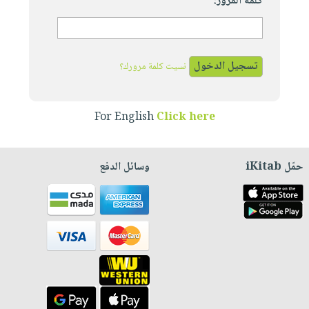
كلمة المرور:
نسيت كلمة مرورك؟
For English
Click here
حمّل iKitab
وسائل الدفع