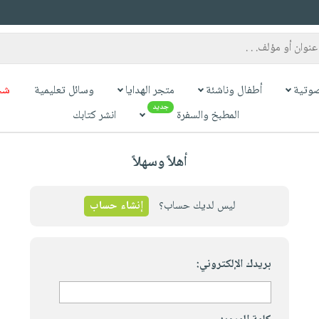
وتية
أطفال وناشئة
متجر الهدايا
وسائل تعليمية
شح
جديد
المطبخ والسفرة
انشر كتابك
أهلاً وسهلاً
ليس لديك حساب؟
إنشاء حساب
بريدك الإلكتروني: