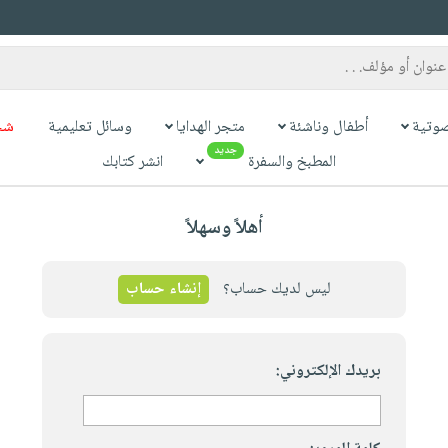
وتية
أطفال وناشئة
متجر الهدايا
وسائل تعليمية
شح
جديد
المطبخ والسفرة
انشر كتابك
أهلاً وسهلاً
ليس لديك حساب؟
إنشاء حساب
بريدك الإلكتروني: