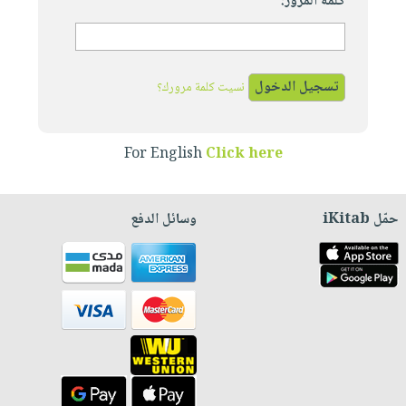
كلمة المرور:
نسيت كلمة مرورك؟
For English
Click here
حمّل iKitab
وسائل الدفع