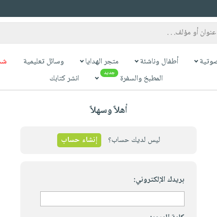
وتية
أطفال وناشئة
متجر الهدايا
وسائل تعليمية
شح
جديد
المطبخ والسفرة
انشر كتابك
أهلاً وسهلاً
ليس لديك حساب؟
إنشاء حساب
بريدك الإلكتروني: