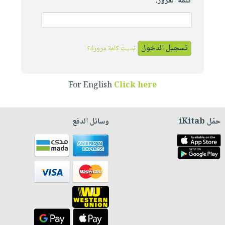
كلمة المرور:
نسيت كلمة مرورك؟
For English
Click here
حمّل iKitab
وسائل الدفع