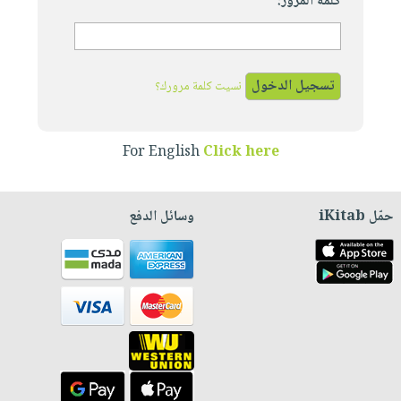
كلمة المرور:
نسيت كلمة مرورك؟
For English
Click here
حمّل iKitab
وسائل الدفع