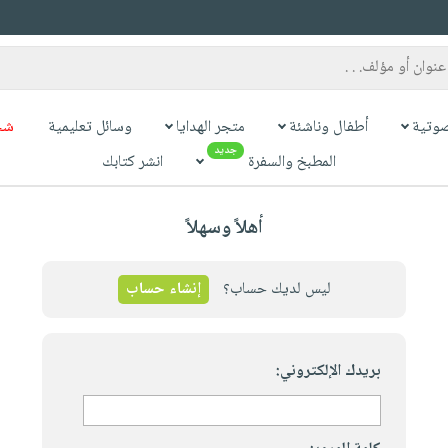
وتية
أطفال وناشئة
متجر الهدايا
وسائل تعليمية
شح
جديد
المطبخ والسفرة
انشر كتابك
أهلاً وسهلاً
ليس لديك حساب؟
إنشاء حساب
بريدك الإلكتروني: