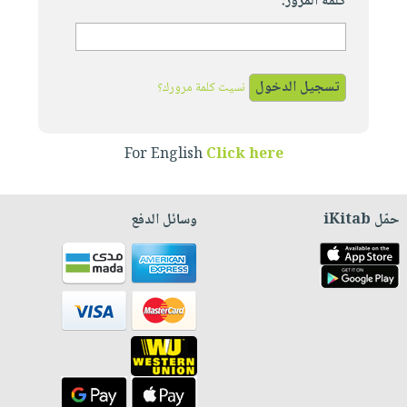
كلمة المرور:
نسيت كلمة مرورك؟
For English
Click here
حمّل iKitab
وسائل الدفع