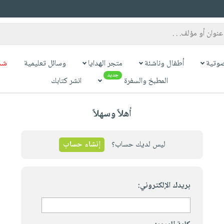
وتية
أطفال وناشئة
متجر الهدايا
وسائل تعليمية
شح
جديد
المطبخ والسفرة
انشر كتابك
أهلاً وسهلاً
ليس لديك حساب؟
إنشاء حساب
بريدك الإلكتروني: