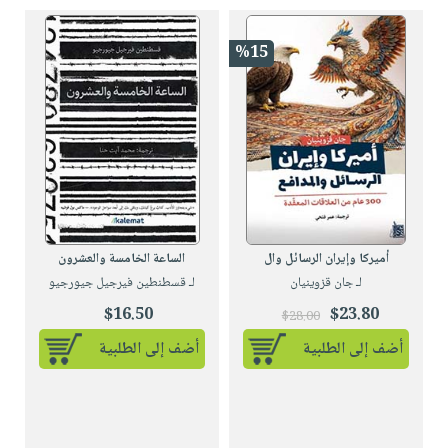
صابون
فيديوهات
عربة
أطفال
أسئلة
%15
التسوق
مناسبات
يتكرر
طرحها
نشرة
الإصدارات
خدمات
نيل
وفرات
انشر
كتابك
أميركا وإيران الرسائل وال
الساعة الخامسة والعشرون
تواصل
لـ جان قزوينيان
لـ قسطنطين فيرجيل جيورجيو
معنا
$16.50
$23.80
$28.00
أضف إلى الطلبية
أضف إلى الطلبية