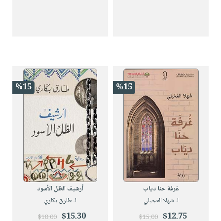
%15
%15
غرفة حنا دياب
أرشيف الظل الأسود
لـ شهلا العجيلي
لـ طارق بكاري
$15.30
$12.75
$18.00
$15.00