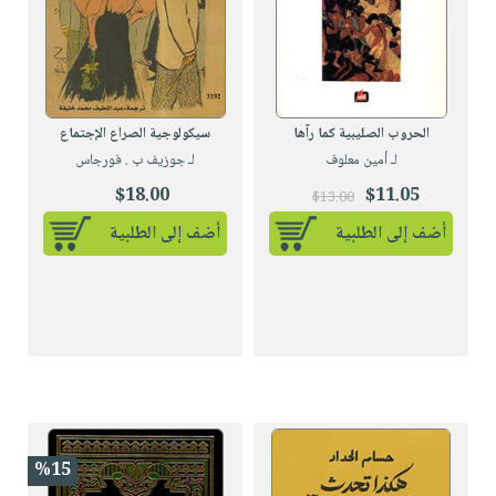
الحروب الصليبية كما رآها
سيكولوجية الصراع الإجتماع
لـ أمين معلوف
لـ جوزيف ب . فورجاس
$18.00
$11.05
$13.00
أضف إلى الطلبية
أضف إلى الطلبية
%15