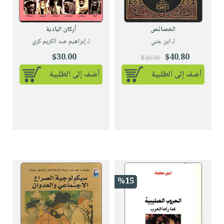
الخصائص
أركان البادية
لـ ابن جني
لـ إبراهيم عبد الكريم كري
$30.00
$40.80
$48.00
أضف إلى الطلبية
أضف إلى الطلبية
%15