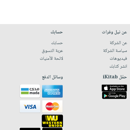
عن نيل وفرات
حسابك
عن الشركة
حسابك
سياسة الشركة
عربة التسوق
فيديوهات
لائحة الأمنيات
انشر كتابك
حمّل iKitab
وسائل الدفع