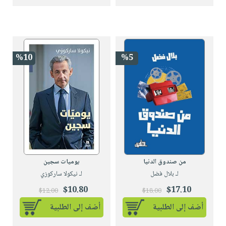
%10
%5
من صندوق الدنيا
يوميات سجين
لـ بلال فضل
لـ نيكولا ساركوزي
$10.80
$17.10
$12.00
$18.00
أضف إلى الطلبية
أضف إلى الطلبية