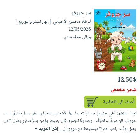
سر جروفر
لـ غلا محسن الأحبابي
| إبهار للنشر والتوزيع |
12/05/2026
ورقي غلاف عادي
12.50$
شحن مخفض
أضف الى الطلبية
نبذة الناشر:
"في مزرعةٍ جميلةٍ تحيط بها الأشجار والنخيل، عاش معزٌ صغيرٌ اسمه
جروفر، كان مرحًا… لطيفًا… وصديقًا للجميع. كان جروفر يؤمن بسرٍّ صغيرٍ يقول: “من
إقرأ المزيد »
يعمل أولًا… يلعب أكثر!” فيستيقظ مع شروق ال...