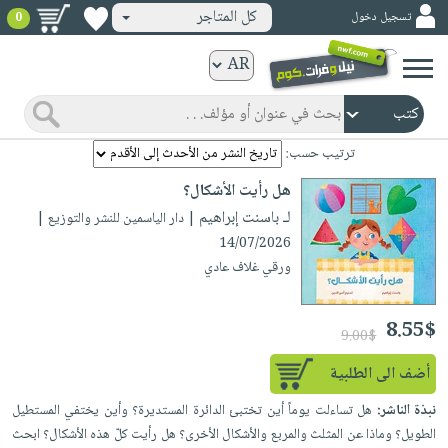
كل المتاجر
تسجيل دخول
0
كتب
ورقية
المواضيع
صدر
كتب
ترتيب حسب:
حديثاً
الكترونية
هل رأيت الأشكال؟
الأكثر
الصفحة
لـ باسنت إبراهيم
| دار الياسمين للنشر والتوزيع |
مبيعاً
الرئيسية
14/07/2026
كتب
جوائز
ورقي غلاف عادي
صدر
صوتية
شحن
حديثاً
الصفحة
مخفض
8.55$
الأكثر
9.00$
الرئيسية
عروض
أطفال
مبيعاً
أضف الى الطلبية
masmu3
خاصة
وناشئة
كتب
بلا
صفحات
نبذة الناشر:
هل تساءلت يوماً أين تختبئ الدائرة المستديرة؟ وأين يختفي المستطيل
مجانية
الصفحة
وسائل
حدود
الطويل؟ وماذا عن المثلث والمربع والأشكال الأخرى؟ هل رأيت كلّ هذه الأشكال؟ ابحث
مشوقة
الرئيسية