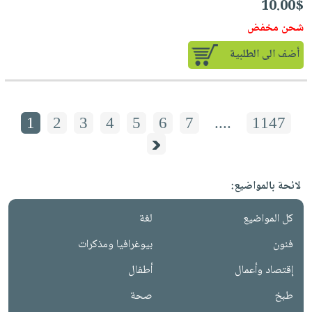
10.00$
شحن مخفض
أضف الى الطلبية
1
2
3
4
5
6
7
....
1147
لائحة بالمواضيع:
كل المواضيع
لغة
فنون
بيوغرافيا ومذكرات
إقتصاد وأعمال
أطفال
طبخ
صحة