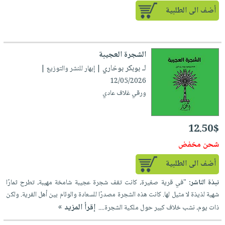
أضف الى الطلبية
الشجرة العجيبة
لـ بوبكر بوخاري
| إبهار للنشر والتوزيع |
12/05/2026
ورقي غلاف عادي
12.50$
شحن مخفض
أضف الى الطلبية
نبذة الناشر:
"في قرية صغيرة، كانت تقف شجرة عجيبة شامخة مهيبة، تطرح ثمارًا
شهية لذيذة لا مثيل لها. كانت هذه الشجرة مصدرًا للسعادة والوئام بين أهل القرية. ولكن
إقرأ المزيد »
ذات يوم، نشب خلاف كبير حول ملكية الشجرة....