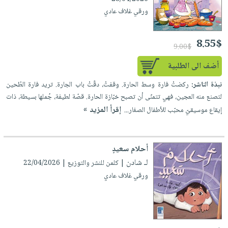
ورقي غلاف عادي
8.55$
9.00$
أضف الى الطلبية
نبذة الناشر:
ركضتْ فارة وسط الحارة. وقفتْ، دقّتْ باب الجارة. تريد فارة الطّحين
لتصنع منه العجين، فهي تتمنّى أن تصبح خبّازة الحارة. قصّة لطيفة، جُملها بسيطة، ذات
إقرأ المزيد »
إيقاع موسيقيّ محبّب للأطفال الصغار...
أحلام سعيدٍ
لـ شادن
| كلمن للنشر والتوزيع | 22/04/2026
ورقي غلاف عادي