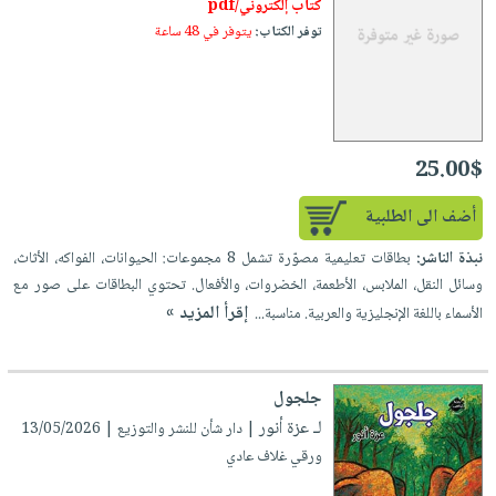
كتاب إلكتروني/pdf
العناية
الأكثر
شحن
أدوات
توفر الكتاب:
يتوفر في 48 ساعة
بالأسنان
مبيعاً
مجاني
المائدة
الحمية
العودة
بنود
الأوعية
والتغذية
للمدارس
مختارة
والتخزين
اشتراكات
اكسسوارات
أدوات
25.00$
كتب
كل
بحث
المطبخ
الاشتراكات
اكسسوارات
متقدم
أضف الى الطلبية
منزلية
صندوق
نبذة الناشر:
بطاقات تعليمية مصوّرة تشمل 8 مجموعات: الحيوانات، الفواكه، الأثاث،
القراءة
اكسسوارات
وسائل النقل، الملابس، الأطعمة، الخضروات، والأفعال. تحتوي البطاقات على صور مع
iKitab
ملابس
إقرأ المزيد »
نيل
الأسماء باللغة الإنجليزية والعربية. مناسبة...
بلا
مطرزات
وفرات
حدود
حقائب
عن
حسابك
جلجول
حلي
الشركة
لـ عزة أنور
| دار شأن للنشر والتوزيع | 13/05/2026
عناية
لائحة
سياسة
ورقي غلاف عادي
بالذات
الأمنيات
الشركة