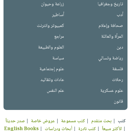
تاريخ وجغرافيا
زراعة وحيوان
أدب
أساطير
صحافة وإعلام
كمبيوتر وانترنت
المرأة والعائلة
مراجع
دين
العلوم والطبيعة
رياضة وتسالي
سياسة
فلسفة
علوم إجتماعية
رحلات
عادات وتقاليد
علوم عسكرية
علم النفس
قانون
كتب
|
بحث متقدم
|
كتب مسموعة
|
عروض خاصة
|
صدر حديثاً
|
الأكثر مبيعاً
|
كتب نادرة
|
أبحاث ودراسات
|
English Books