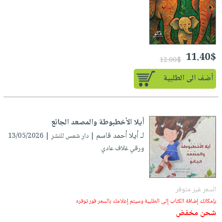
صابون
فيديوهات
عربة
أطفال
أسئلة
التسوق
مناسبات
يتكرر
طرحها
نشرة
11.40$
12.00$
الإصدارات
خدمات
أضف الى الطلبية
نيل
وفرات
انشر
كتابك
أيلا الأخطبوطة والمصعد الجائع
لـ أيلا أحمد قاسم
| دار شمس للنشر | 13/05/2026
تواصل
ورقي غلاف عادي
معنا
السعر غير متوفر
بإمكانك إضافة الكتاب إلى الطلبية وسيتم إعلامك بالسعر فور توفره
شحن مخفض