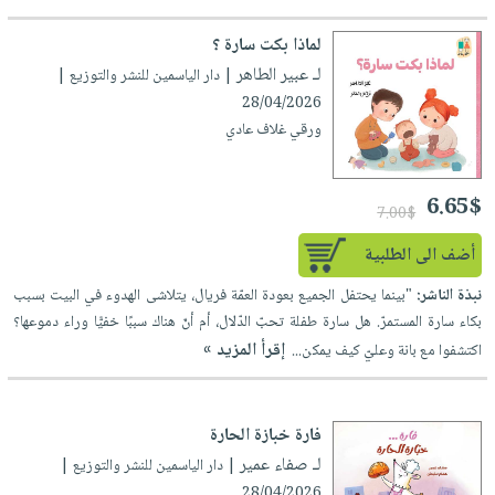
لماذا بكت سارة ؟
لـ عبير الطاهر
| دار الياسمين للنشر والتوزيع |
28/04/2026
ورقي غلاف عادي
6.65$
7.00$
أضف الى الطلبية
نبذة الناشر:
"بينما يحتفل الجميع بعودة العمّة فريال، يتلاشى الهدوء في البيت بسبب
بكاء سارة المستمرّ. هل سارة طفلة تحبّ الدّلال، أم أنّ هناك سببًا خفيًّا وراء دموعها؟
إقرأ المزيد »
اكتشفوا مع بانة وعليّ كيف يمكن...
فارة خبازة الحارة
لـ صفاء عمير
| دار الياسمين للنشر والتوزيع |
28/04/2026