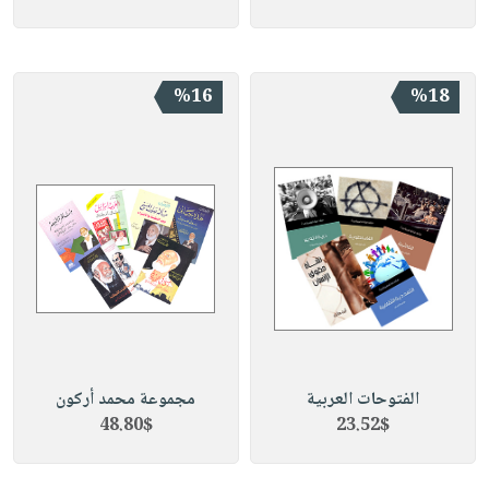
%16
%18
الفتوحات العربية
مجموعة محمد أركون
48.80$
23.52$