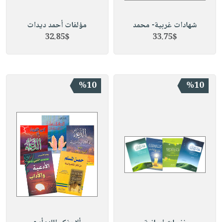
شهادات غربية- محمد
مؤلفات أحمد ديدات
32.85$
33.75$
%10
%10