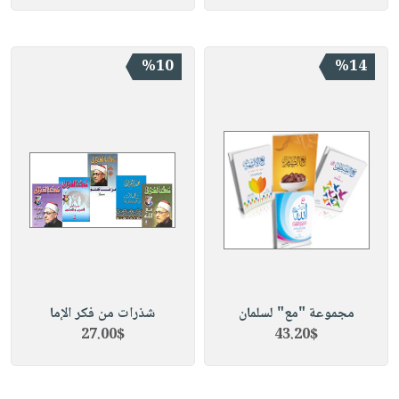
%10
%14
مجموعة "مع" لسلمان
شذرات من فكر الإما
27.00$
43.20$