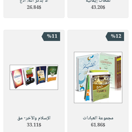
نفحات إيمانية
ألا بذكر الله: أدع
26.84$
43.20$
%11
%12
مجموعة العبادات
الإسلام والآخر- مق
33.11$
61.86$