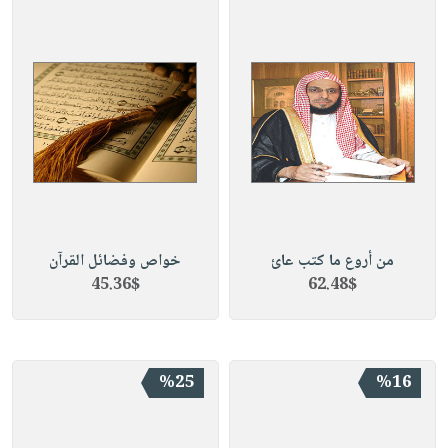
من أروع ما كتب عائ
خواص وفضائل القرآن
45.36$
62.48$
%25
%16