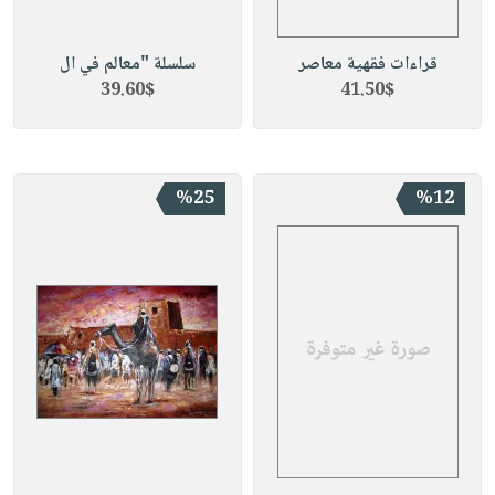
قراءات فقهية معاصر
سلسلة "معالم في ال
39.60$
41.50$
%25
%12