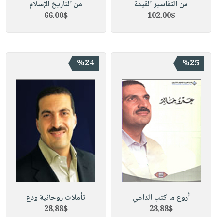
من التفاسير القيمة
من التاريخ الإسلام
66.00$
102.00$
%24
%25
أروع ما كتب الداعي
تأملات روحانية ودع
28.88$
28.88$