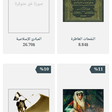
النفحات العاطرة
المبادئ الإسلامية
26.70$
8.84$
%10
%11