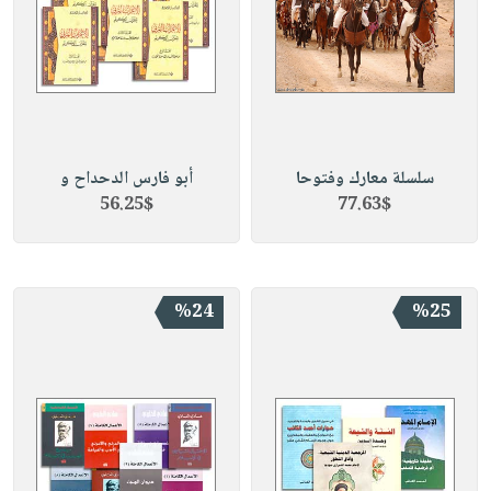
سلسلة معارك وفتوحا
أبو فارس الدحداح و
56.25$
77.63$
%24
%25