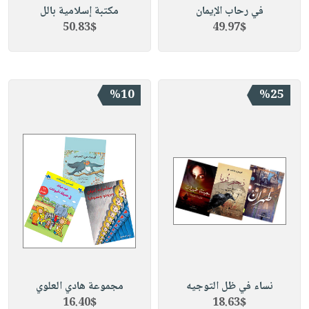
في رحاب الإيمان
مكتبة إسلامية بالل
50.83$
49.97$
%10
%25
نساء في ظل التوجيه
مجموعة هادي العلوي
16.40$
18.63$