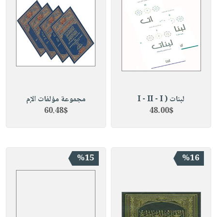
لبنات ( I - II - I
مجموعة مؤلفات الإم
60.48$
48.00$
%15
%16