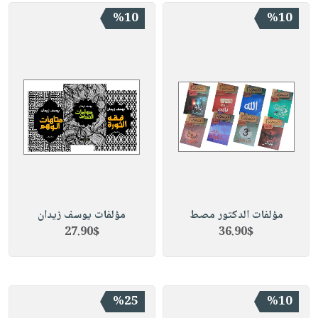
%10
%10
مؤلفات الدكتور مصط
مؤلفات يوسف زيدان
27.90$
36.90$
%25
%10