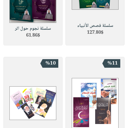
سلسلة قصص الأنبياء
سلسلة نجوم حول الر
127.80$
61.86$
%10
%11