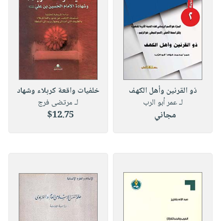
صابون
فيديوهات
عربة
أطفال
أسئلة
التسوق
مناسبات
يتكرر
طرحها
نشرة
الإصدارات
خدمات
نيل
ذو القرنين وأهل الكهف
خلفيات واقعة كربلاء وشهاد
وفرات
لـ عمر أبو الرب
لـ مرتضى فرج
انشر
مجاني
$12.75
كتابك
تواصل
معنا