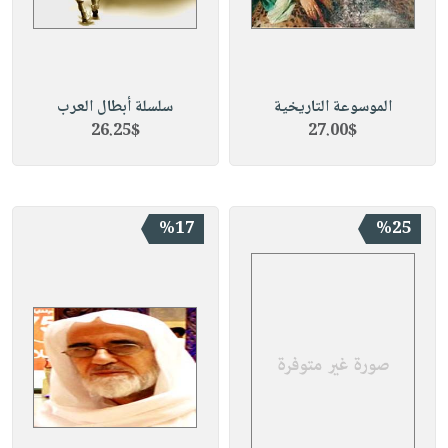
الموسوعة التاريخية
سلسلة أبطال العرب
26.25$
27.00$
%17
%25