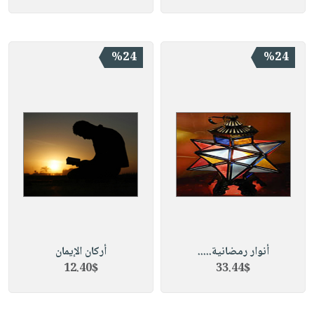
%24
%24
أنوار رمضانية.....
أركان الإيمان
12.40$
33.44$