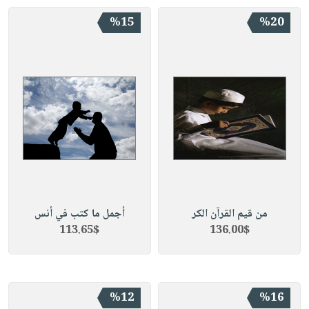
%15
%20
من قيم القرآن الكر
أجمل ما كتب في أنس
113.65$
136.00$
%12
%16