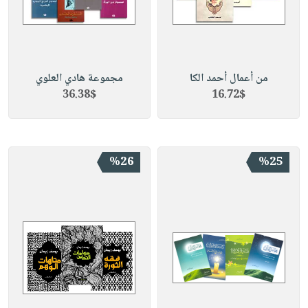
من أعمال أحمد الكا
مجموعة هادي العلوي
36.38$
16.72$
%26
%25