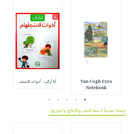
Van Cogh Eyes
أنا أركب - أدوات الاستف
 1
Notebook
5
4
3
2
1
وصلنا حديثاً لـ سما للنشر والإنتاج والتوزيع :