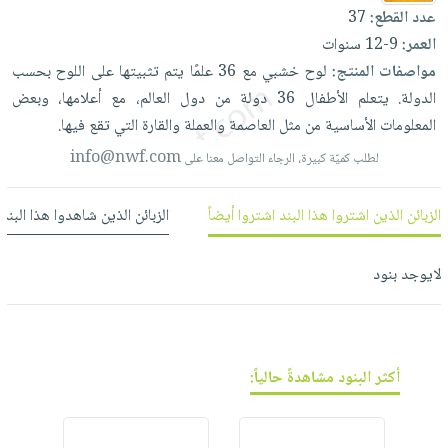
العناية
الأكثر
شحن
عدد القطع:
37
أدوات
بالأسنان
مبيعاً
مجاني
العمر:
9-12 سنوات
المائدة
الحمية
العودة
مواصفات المنتج:
لوح
خشبي
مع
36
علمًا
يتم
تثبيتها
على
اللوح
بحسب
بنود
الأوعية
والتغذية
للمدارس
الدولة.
يتعلم
الأطفال
36
دولة
من
دول
العالم،
مع
أعلامها،
وبعض
مختارة
والتخزين
اشتراكات
المعلومات
الأساسية
من
مثل
العاصمة
والعملة
والقارة
التي
تقع
فيها.
اكسسوارات
أدوات
كتب
كل
info@nwf.com
لطلب كميّة كبيرة، الرجاء التواصل معنا على
بحث
المطبخ
الاشتراكات
اكسسوارات
متقدم
منزلية
صندوق
الزبائن الذين اشتروا هذا البند اشتروا أيضاً
الزبائن الذين شاهدوا هذا البند
القراءة
اكسسوارات
نيل
iKitab
ملابس
لايوجد بنود
وفرات
بلا
مطرزات
حدود
عن
حقائب
حسابك
الشركة
حلي
أكثر البنود مشاهدةً حالياً:
لائحة
سياسة
عناية
الأمنيات
الشركة
بالذات