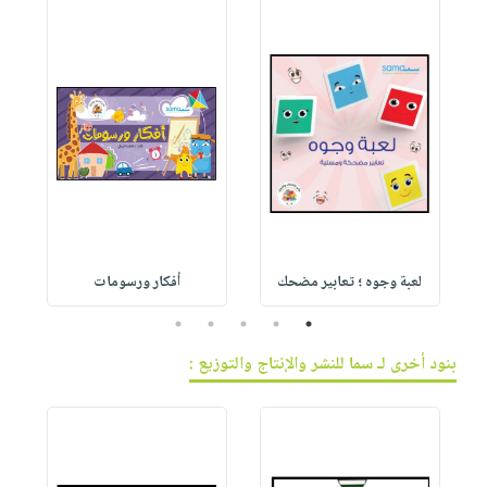
لعبة وجوه ؛ تعابير مضحك
أفكار ورسومات
5
4
3
2
1
بنود أخرى لـ سما للنشر والإنتاج والتوزيع :