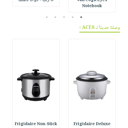
Van Cogh Eyes
أنا أركب - أدوات الاستف
 1
Notebook
5
4
3
2
1
وصلنا حديثاً لـ ACES :
e
Frigidaire Non-Stick
Frigidaire Deluxe