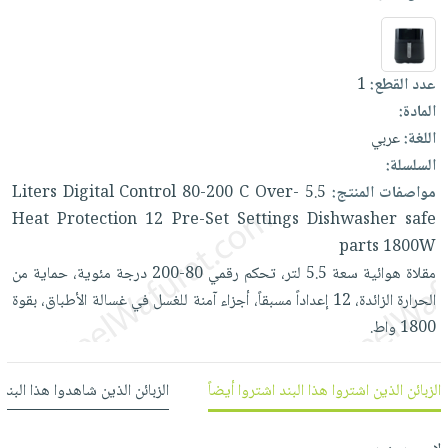
العناية
الأكثر
شحن
أدوات
بالأسنان
مبيعاً
مجاني
المائدة
الحمية
العودة
بنود
الأوعية
عدد القطع:
1
والتغذية
للمدارس
مختارة
والتخزين
المادة:
اشتراكات
اكسسوارات
اللغة:
عربي
أدوات
كتب
كل
بحث
السلسلة:
المطبخ
الاشتراكات
اكسسوارات
متقدم
مواصفات المنتج:
5.5
Over-
C
80-200
Control
Digital
Liters
منزلية
صندوق
Heat
Protection
12
Pre-Set
Settings
Dishwasher
safe
القراءة
اكسسوارات
parts
1800W
نيل
iKitab
مقلاة
هوائية
سعة
5.5
لتر،
تحكم
رقمي
80-200
درجة
مئوية،
حماية
من
ملابس
وفرات
بلا
الحرارة
الزائدة،
12
إعداداً
مسبقاً،
أجزاء
آمنة
للغسل
في
غسالة
الأطباق،
بقوة
مطرزات
حدود
1800
واط.
عن
حقائب
حسابك
الشركة
حلي
لائحة
سياسة
الزبائن الذين اشتروا هذا البند اشتروا أيضاً
الزبائن الذين شاهدوا هذا البند
عناية
الأمنيات
الشركة
بالذات