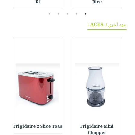
Ri
Rice
5
4
3
2
1
بنود أخرى لـ ACES :
li
Frigidaire 2 Slice Toas
Frigidaire Mini
Chopper