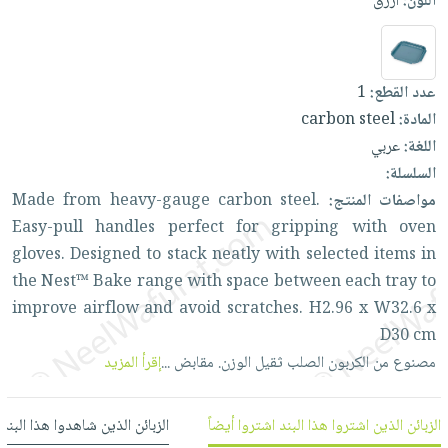
اللون:
أزرق
العناية
الأكثر
شحن
أدوات
بالأسنان
مبيعاً
مجاني
المائدة
الحمية
العودة
بنود
الأوعية
عدد القطع:
1
والتغذية
للمدارس
مختارة
والتخزين
اشتراكات
المادة:
carbon steel
اكسسوارات
أدوات
اللغة:
عربي
كتب
كل
بحث
المطبخ
السلسلة:
الاشتراكات
اكسسوارات
متقدم
مواصفات المنتج:
steel.
carbon
heavy-gauge
from
Made
منزلية
صندوق
Easy-pull
handles
perfect
for
gripping
with
oven
القراءة
اكسسوارات
gloves.
Designed
to
stack
neatly
with
selected
items
in
نيل
iKitab
ملابس
the
Nest™
Bake
range
with
space
between
each
tray
to
وفرات
بلا
مطرزات
improve
airflow
and
avoid
scratches.
H2.96
x
W32.6
x
حدود
عن
D30
cm
حقائب
حسابك
الشركة
مصنوع
من
الكربون
الصلب
ثقيل
الوزن.
مقابض
...
إقرأ المزيد
حلي
لائحة
سياسة
عناية
الأمنيات
الشركة
بالذات
الزبائن الذين اشتروا هذا البند اشتروا أيضاً
الزبائن الذين شاهدوا هذا البند