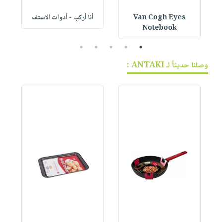
Van Cogh Eyes
أنا أركب - أدوات الاستف
 1
Notebook
5
4
3
2
1
وصلنا حديثاً لـ ANTAKI :