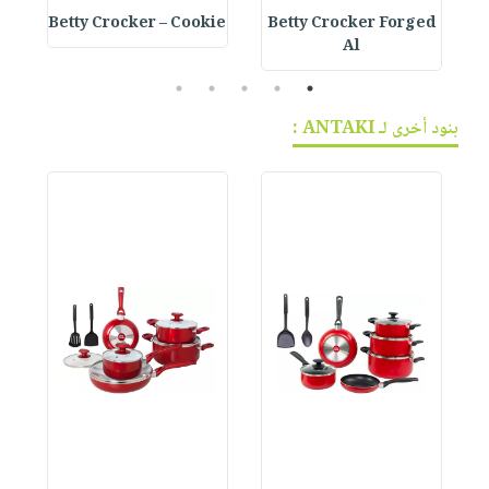
e
Betty Crocker – Cookie
Betty Crocker Forged
Al
5
4
3
2
1
بنود أخرى لـ ANTAKI :