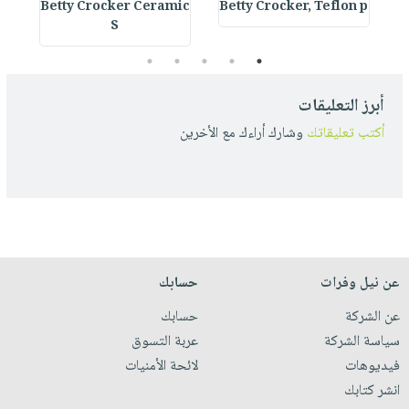
s
Betty Crocker Ceramic
Betty Crocker, Teflon p
S
5
4
3
2
1
أبرز التعليقات
أكتب تعليقاتك
وشارك أراءك مع الأخرين
عن نيل وفرات
حسابك
عن الشركة
حسابك
سياسة الشركة
عربة التسوق
فيديوهات
لائحة الأمنيات
انشر كتابك