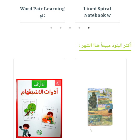
 Hat
Word Pair Learning
Lined Spiral
Notebook w
: تع
5
4
3
2
1
أكثر البنود مبيعاً هذا الشهر :