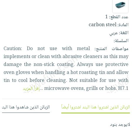
العناية
الأكثر
شحن
أدوات
بالأسنان
مبيعاً
مجاني
المائدة
عدد القطع:
1
الحمية
العودة
بنود
الأوعية
المادة:
carbon steel
والتغذية
للمدارس
مختارة
والتخزين
اللغة:
عربي
اشتراكات
اكسسوارات
السلسلة:
أدوات
كتب
كل
بحث
مواصفات المنتج:
metal
with
use
not
Do
Caution:
المطبخ
الاشتراكات
اكسسوارات
متقدم
implements
or
clean
with
abrasive
cleaners
as
this
may
منزلية
صندوق
damage
the
non-stick
coating.
Always
use
protective
القراءة
اكسسوارات
oven
gloves
when
handling
a
hot
roasting
tin
and
allow
نيل
iKitab
tin
to
cool
before
cleaning.
Not
suitable
for
use
with
ملابس
وفرات
بلا
H7.1
hobs.
or
grills
ovens,
microwave
...
إقرأ المزيد
مطرزات
حدود
عن
حقائب
حسابك
الشركة
الزبائن الذين اشتروا هذا البند اشتروا أيضاً
الزبائن الذين شاهدوا هذا البند
حلي
لائحة
سياسة
عناية
الأمنيات
الشركة
لايوجد بنود
بالذات