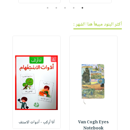
5
4
3
2
1
أكثر البنود مبيعاً هذا الشهر :
Van Cogh Eyes
أنا أركب - أدوات الاستف
 1
Notebook