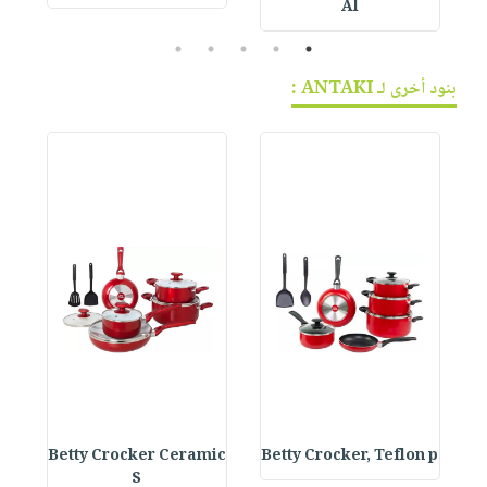
Al
5
4
3
2
1
بنود أخرى لـ ANTAKI :
s
Betty Crocker Ceramic
Betty Crocker, Teflon p
S