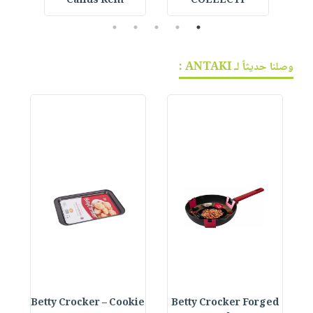
 -
Callus Rem
COLLECTI
5
4
3
2
1
وصلنا حديثاً لـ ANTAKI :
e
Betty Crocker – Cookie
Betty Crocker Forged