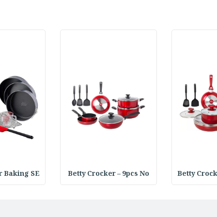
r Baking SE
Betty Crocker – 9pcs No
Betty Croc