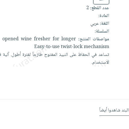
عدد القطع:
2
المادة:
اللغة:
عربي
السلسلة:
مواصفات المنتج:
longer
for
fresher
wine
opened
p
Easy-to-use
twist-lock
mechanism
تساعد
في
الحفاظ
على
النبيذ
المفتوح
طازجاً
لفترة
أطول.
آلية
ق
الاستخدام.
البند شاهدوا أيضاً