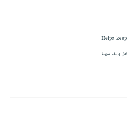
Helps
kee
فل
باللف
سهلة