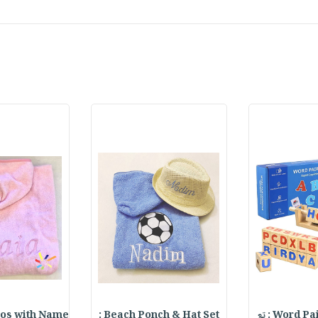
Word  : تع
Beach Ponch & Hat Set :
os with Name