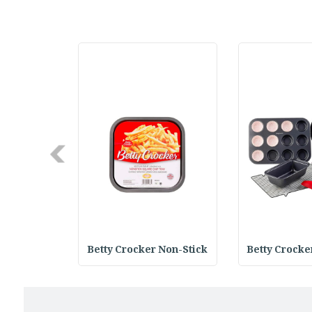
Next
 Round Bak
Betty Crocker Non-Stick
Betty Crocke