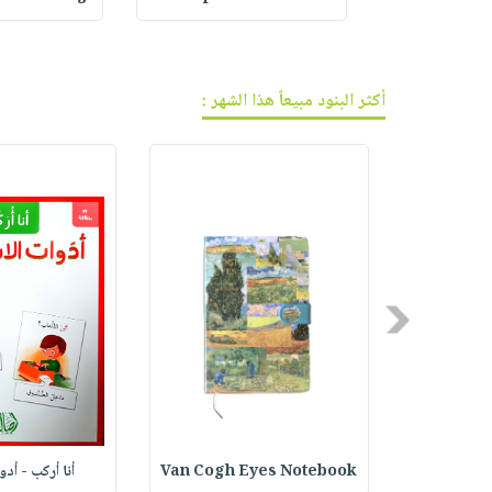
فيديوهات
صابون
عربة
أسئلة
التسوق
أطفال
يتكرر
مناسبات
طرحها
نشرة
أكثر البنود مبيعاً هذا الشهر :
الإصدارات
خدمات
نيل
وفرات
انشر
كتابك
تواصل
معنا
Previous
ف الجر
Van Cogh Eyes Notebook
أنا أركب - أد