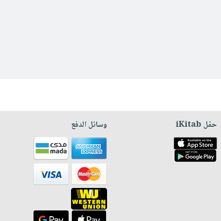
حمّل iKitab
وسائل الدفع