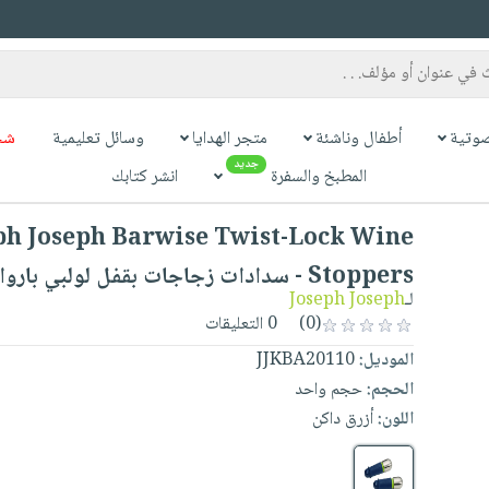
وتية
أطفال وناشئة
متجر الهدايا
وسائل تعليمية
شح
جديد
المطبخ والسفرة
انشر كتابك
ph Joseph Barwise Twist-Lock Wine
Stoppers - سدادات زجاجات بقفل لولبي باروايز
لـ
Joseph Joseph
(0)
0 التعليقات
الموديل:
JJKBA20110
الحجم:
حجم واحد
اللون:
أزرق داكن