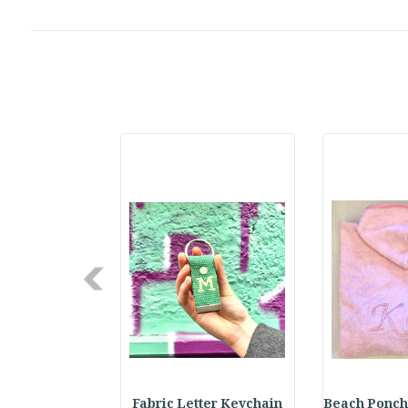
Next
Beach Ponch
Fabric Letter Keychain
Daisy Ring : خاتم زهرة