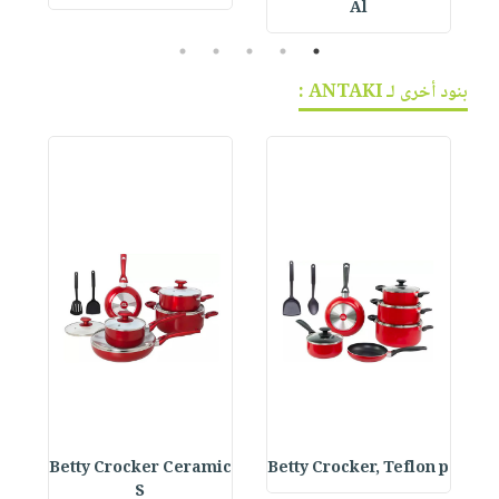
Al
5
4
3
2
1
بنود أخرى لـ ANTAKI :
s
Betty Crocker Ceramic
Betty Crocker, Teflon p
S