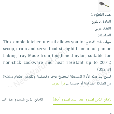
العناية
الأكثر
شحن
أدوات
بالأسنان
مبيعاً
مجاني
المائدة
عدد القطع:
1
الحمية
العودة
بنود
الأوعية
المادة:
نايلون
والتغذية
للمدارس
مختارة
والتخزين
اللغة:
عربي
اشتراكات
اكسسوارات
السلسلة:
أدوات
كتب
كل
بحث
مواصفات المنتج:
to
you
allows
utensil
kitchen
simple
This
المطبخ
الاشتراكات
اكسسوارات
متقدم
scoop,
drain
and
serve
food
straight
from
a
hot
pan
or
منزلية
صندوق
baking
tray
Made
from
toughened
nylon,
suitable
for
القراءة
اكسسوارات
non-stick
cookware
and
heat
resistant
up
to
200°C
نيل
iKitab
(392°F)
ملابس
وفرات
بلا
تتيح
لك
هذه
الأداة
البسيطة
للمطبخ
غرف
وتصفية
وتقديم
الطعام
مباشرة
مطرزات
حدود
من
المقلاة
الساخنة
أو
صينية
...
إقرأ المزيد
عن
حقائب
حسابك
الشركة
حلي
لائحة
سياسة
الزبائن الذين اشتروا هذا البند اشتروا أيضاً
الزبائن الذين شاهدوا هذا البند
عناية
الأمنيات
الشركة
بالذات