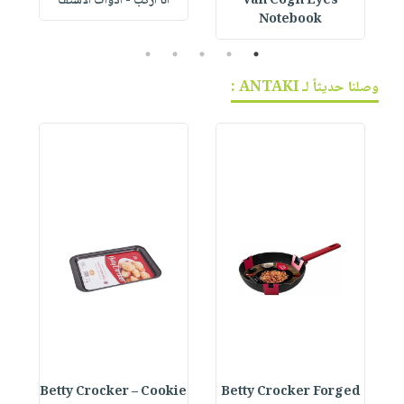
Van Cogh Eyes
أنا أركب - أدوات الاستف
 1
Notebook
5
4
3
2
1
وصلنا حديثاً لـ ANTAKI :
e
Betty Crocker – Cookie
Betty Crocker Forged