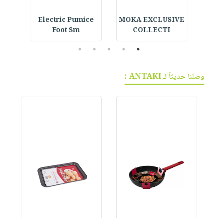
Face
Electric Pumice
MOKA EXCLUSIVE
An
Foot Sm
COLLECTI
5
4
3
2
1
وصلنا حديثاً لـ ANTAKI :