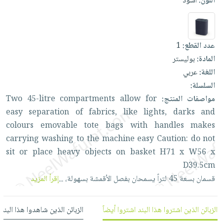
اللون:
أسود
العناية
الأكثر
شحن
أدوات
بالأسنان
مبيعاً
مجاني
المائدة
الحمية
العودة
بنود
الأوعية
عدد القطع:
1
والتغذية
للمدارس
مختارة
والتخزين
اشتراكات
المادة:
بوليستر
اكسسوارات
أدوات
اللغة:
عربي
كتب
كل
بحث
المطبخ
السلسلة:
الاشتراكات
اكسسوارات
متقدم
مواصفات المنتج:
for
allow
compartments
45-litre
Two
منزلية
صندوق
easy
separation
of
fabrics,
like
lights,
darks
and
القراءة
اكسسوارات
colours
emovable
tote
bags
with
handles
makes
نيل
iKitab
ملابس
carrying
washing
to
the
machine
easy
Caution:
do
not
وفرات
بلا
مطرزات
sit
or
place
heavy
objects
on
basket
H71
x
W56
x
حدود
عن
D39.5cm
حقائب
حسابك
الشركة
قسمان
بسعة
45
لتراً
يسمحان
بفصل
الأقمشة
بسهولة،
...
إقرأ المزيد
حلي
لائحة
سياسة
عناية
الأمنيات
الشركة
بالذات
الزبائن الذين اشتروا هذا البند اشتروا أيضاً
الزبائن الذين شاهدوا هذا البند