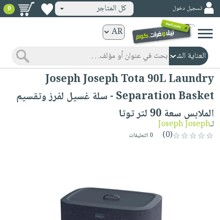
كل المتاجر
تسجيل دخول
0
كتب
ورقية
المواضيع
صدر
كتب
Joseph Joseph Tota 90L Laundry
حديثاً
الكترونية
Separation Basket - سلة غسيل لفرز وتقسيم
الأكثر
الصفحة
الملابس سعة 90 لتر توتا
مبيعاً
الرئيسية
كتب
لـ
Joseph Joseph
جوائز
صدر
(0)
صوتية
0 التعليقات
شحن
حديثاً
الصفحة
مخفض
الأكثر
الرئيسية
عروض
أطفال
مبيعاً
masmu3
خاصة
وناشئة
كتب
بلا
صفحات
مجانية
الصفحة
وسائل
حدود
مشوقة
الرئيسية