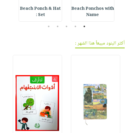
ning
Beach Ponch & Hat
Beach Ponchos with
E
Set :
Name
5
4
3
2
1
أكثر البنود مبيعاً هذا الشهر :