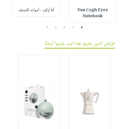
Van Cogh Eyes
أنا أركب - أدوات الاستف
 1
Notebook
5
4
3
2
1
الزبائن الذين عاينوا هذا البند عاينوا أيضاً: