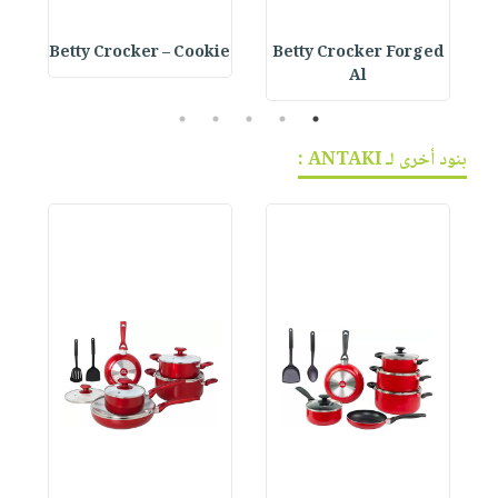
e
Betty Crocker – Cookie
Betty Crocker Forged
Al
5
4
3
2
1
بنود أخرى لـ ANTAKI :