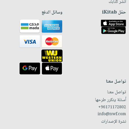
انشر كتابك
حمّل iKitab
وسائل الدفع
تواصل معنا
تواصل معنا
أسئلة يتكرر طرحها
+96171172802
info@nwf.com
نشرة الإصدارات