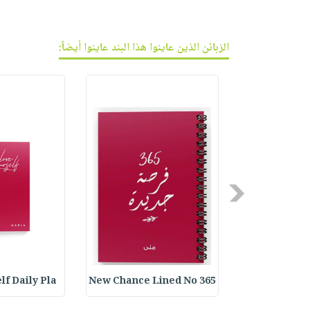
الزبائن الذين عاينوا هذا البند عاينوا أيضاً:
Previous
lf Daily Pla
365 New Chance Lined No
Customized B