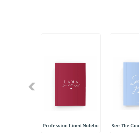
Next
y Spiral Line
Profession Lined Notebo
See The Goo