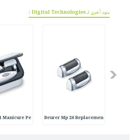
بنود أخرى لـ Digital Technologies :
Previous
1 Manicure Pe
Beurer Mp 26 Replacemen
Beurer MP