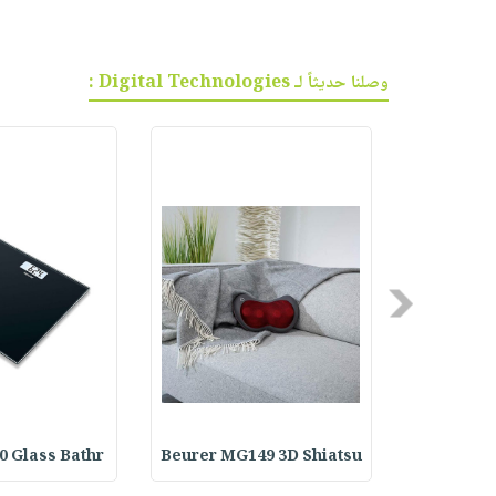
وصلنا حديثاً لـ Digital Technologies :
Previous
0 Glass Bathr
Beurer MG149 3D Shiatsu
Beurer IH