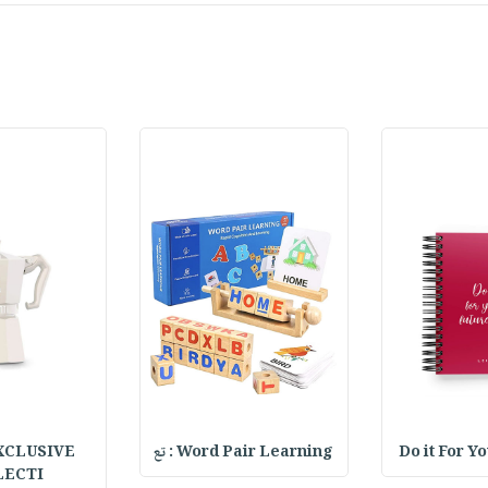
XCLUSIVE
Word Pair Learning : تع
Do it For Y
LECTI