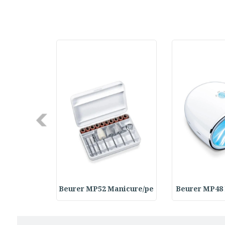
Next
Rasps Repl
Beurer MP52 Manicure/pe
Beurer MP48 