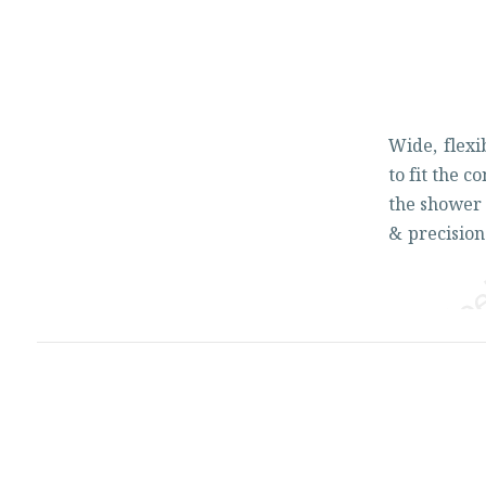
Wide,
flex
to
fit
the
co
the
showe
&
precisio