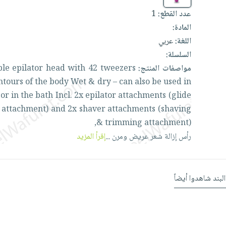
1
عدد القطع:
المادة:
اللغة:
عربي
السلسلة:
ible
epilator
head
with
42
tweezers
مواصفات المنتج:
ntours
of
the
body
Wet
&
dry
–
can
also
be
used
in
r
or
in
the
bath
Incl.
2x
epilator
attachments
(glide
n
attachment)
and
2x
shaver
attachments
(shaving
&
trimming
attachment),
إقرأ المزيد
...
ومرن
عريض
شعر
إزالة
رأس
البند شاهدوا أيضاً