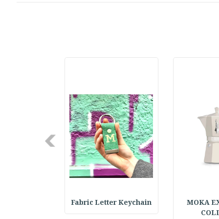
Next
h & Hat Set :
Fabric Letter Keychain
MOKA E
COL