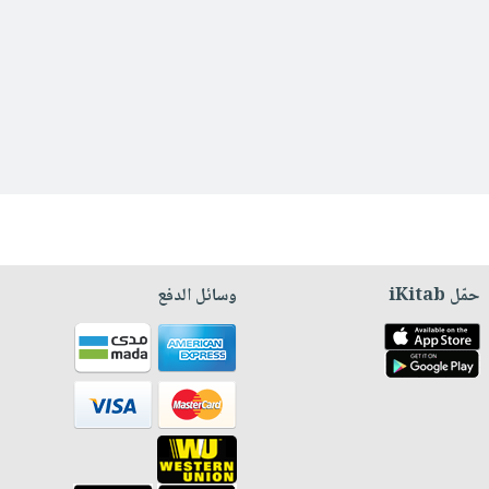
حمّل iKitab
وسائل الدفع