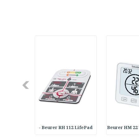
Next
Achilles T
Beurer RH 112 LifePad -
Beurer HM 22