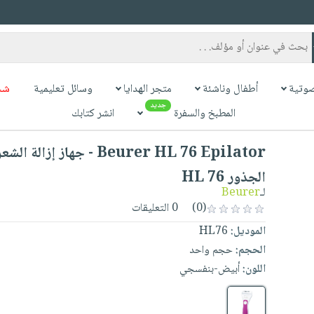
وتية
أطفال وناشئة
متجر الهدايا
وسائل تعليمية
شح
جديد
المطبخ والسفرة
انشر كتابك
L 76 Epilator - جهاز إزالة الشعر من
الجذور HL 76
Beurer
لـ
0 التعليقات
(0)
HL76
الموديل:
الحجم:
حجم واحد
اللون:
أبيض-بنفسجي