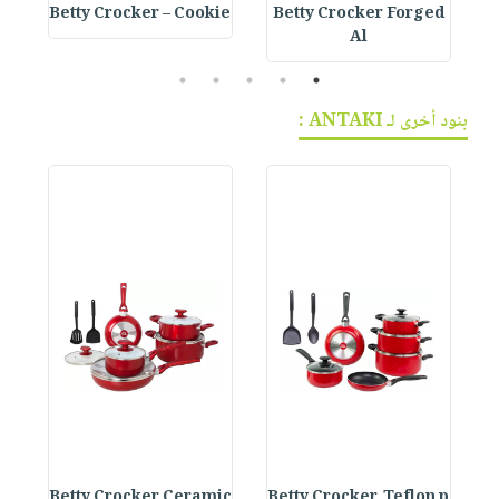
e
Betty Crocker – Cookie
Betty Crocker Forged
Al
5
4
3
2
1
بنود أخرى لـ ANTAKI :
s
Betty Crocker Ceramic
Betty Crocker, Teflon p