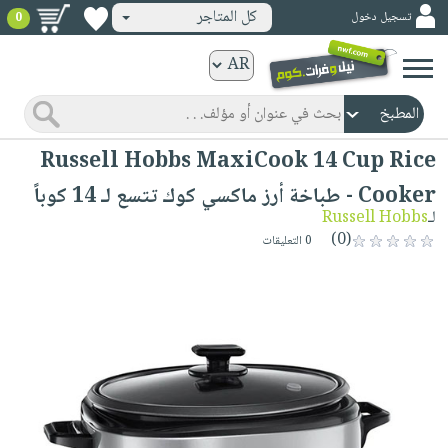
كل المتاجر
تسجيل دخول
0
كتب
ورقية
المواضيع
صدر
كتب
Russell Hobbs MaxiCook 14 Cup Rice
حديثاً
الكترونية
Cooker - طباخة أرز ماكسي كوك تتسع لـ 14 كوباً
الأكثر
الصفحة
لـ
Russell Hobbs
مبيعاً
(0)
الرئيسية
0 التعليقات
كتب
جوائز
صدر
صوتية
شحن
حديثاً
الصفحة
مخفض
الأكثر
الرئيسية
عروض
أطفال
مبيعاً
masmu3
خاصة
وناشئة
كتب
بلا
صفحات
مجانية
الصفحة
وسائل
حدود
مشوقة
الرئيسية