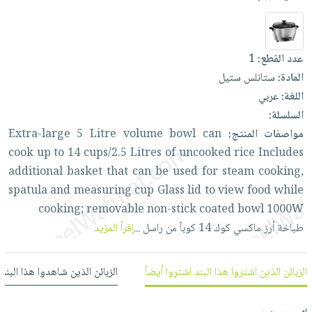
العناية
الأكثر
شحن
أدوات
بالأسنان
مبيعاً
مجاني
المائدة
الحمية
العودة
بنود
الأوعية
عدد القطع:
1
والتغذية
للمدارس
مختارة
والتخزين
المادة:
ستانلس ستيل
اشتراكات
اكسسوارات
اللغة:
عربي
أدوات
كتب
كل
بحث
السلسلة:
المطبخ
الاشتراكات
اكسسوارات
متقدم
مواصفات المنتج:
can
bowl
volume
Litre
5
Extra-large
منزلية
صندوق
cook
up
to
14
cups/2.5
Litres
of
uncooked
rice
Includes
القراءة
اكسسوارات
additional
basket
that
can
be
used
for
steam
cooking,
نيل
iKitab
spatula
and
measuring
cup
Glass
lid
to
view
food
while
ملابس
وفرات
بلا
cooking;
removable
non-stick
coated
bowl
1000W
مطرزات
حدود
طباخة
أرز
ماكسي
كوك
14
كوباً
من
راسل
...
إقرأ المزيد
عن
حقائب
حسابك
الشركة
حلي
لائحة
سياسة
الزبائن الذين اشتروا هذا البند اشتروا أيضاً
الزبائن الذين شاهدوا هذا البند
عناية
الأمنيات
الشركة
بالذات