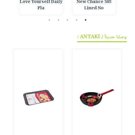
ined
Love Yourself Daily
365 New Chance
Cus
Pla
Lined No
5
4
3
2
1
وصلنا حديثاً لـ ANTAKI :