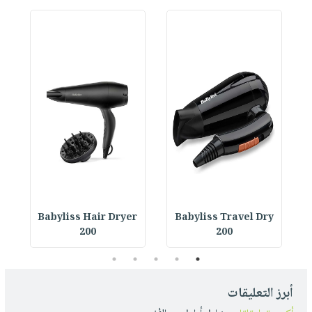
r
Babyliss Hair Dryer
Babyliss Travel Dry
200
200
5
4
3
2
1
أبرز التعليقات