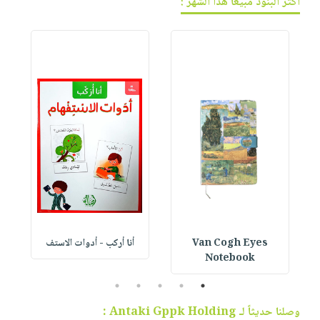
أكثر البنود مبيعاً هذا الشهر :
Van Cogh Eyes
أنا أركب - أدوات الاستف
 1
Notebook
5
4
3
2
1
وصلنا حديثاً لـ Antaki Gppk Holding :