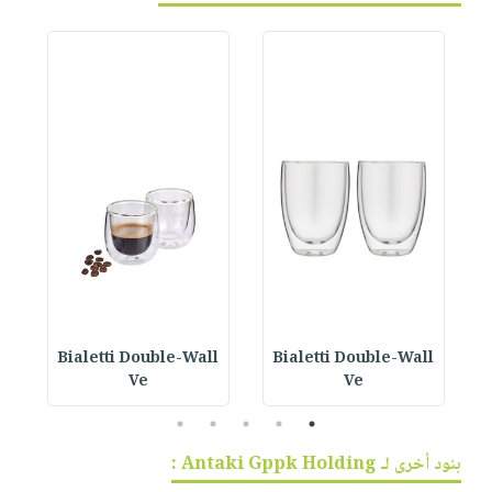
Bialetti Double-Wall
Bialetti Double-Wall
B
Ve
Ve
5
4
3
2
1
بنود أخرى لـ Antaki Gppk Holding :