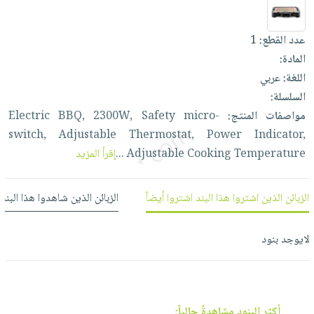
العناية
الأكثر
شحن
أدوات
بالأسنان
مبيعاً
مجاني
المائدة
عدد القطع:
1
الحمية
العودة
بنود
الأوعية
المادة:
والتغذية
للمدارس
مختارة
والتخزين
اللغة:
عربي
اشتراكات
اكسسوارات
السلسلة:
أدوات
كتب
كل
بحث
مواصفات المنتج:
micro-
Safety
2300W,
BBQ,
Electric
المطبخ
الاشتراكات
اكسسوارات
متقدم
switch,
Adjustable
Thermostat,
Power
Indicator,
منزلية
صندوق
Temperature
Cooking
Adjustable
...
إقرأ المزيد
القراءة
اكسسوارات
نيل
iKitab
ملابس
الزبائن الذين اشتروا هذا البند اشتروا أيضاً
الزبائن الذين شاهدوا هذا البند
وفرات
بلا
مطرزات
حدود
عن
حقائب
حسابك
لايوجد بنود
الشركة
حلي
لائحة
سياسة
عناية
الأمنيات
الشركة
بالذات
أكثر البنود مشاهدةً حالياً: