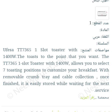
اللون:
أبيض
العناية
الأكثر
شحن
أدوات
بالأسنان
مبيعاً
مجاني
المائدة
الحمية
العودة
بنود
الأوعية
عدد القطع:
1
والتغذية
للمدارس
مختارة
والتخزين
اشتراكات
المادة:
اكسسوارات
أدوات
اللغة:
عربي
كتب
كل
بحث
المطبخ
السلسلة:
الاشتراكات
اكسسوارات
متقدم
مواصفات المنتج:
with
toaster
Slot
1
TT7365
Ufesa
منزلية
صندوق
1400W.The
toasts
to
the
point
that
you
want.
The
القراءة
اكسسوارات
TT7365
1-slot
Toaster
with
1400W,
allows
you
to
select
نيل
iKitab
ملابس
7
toasting
positions
to
customize
your
breakfast.
With
وفرات
بلا
مطرزات
removable
crumb
tray
and
cable
collection
,
once
حدود
عن
finished,
it
is
easily
stored
while
waiting
for
the
next
حقائب
حسابك
الشركة
service.
حلي
لائحة
سياسة
محمصة
...
إقرأ المزيد
عناية
الأمنيات
الشركة
بالذات