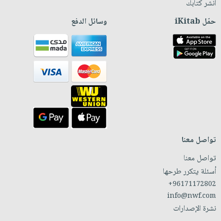
انشر كتابك
حمّل iKitab
وسائل الدفع
تواصل معنا
تواصل معنا
أسئلة يتكرر طرحها
+96171172802
info@nwf.com
نشرة الإصدارات