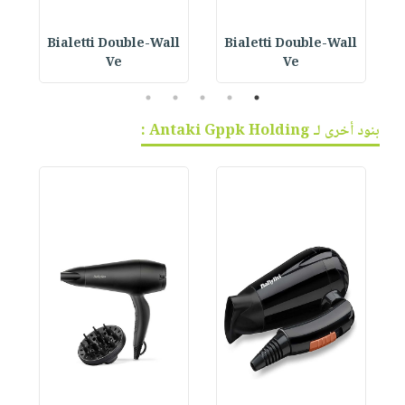
Bialetti Double-Wall
Bialetti Double-Wall
B
Ve
Ve
5
4
3
2
1
بنود أخرى لـ Antaki Gppk Holding :