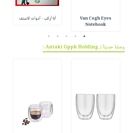
Van Cogh Eyes
أنا أركب - أدوات الاستف
 1
Notebook
5
4
3
2
1
وصلنا حديثاً لـ Antaki Gppk Holding :