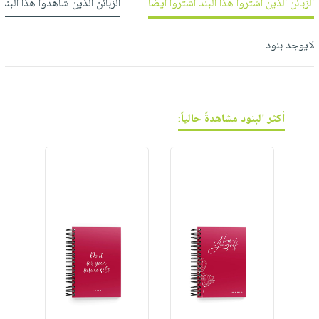
فيديوهات
الزبائن الذين اشتروا هذا البند اشتروا أيضاً
الزبائن الذين شاهدوا هذا البند
صابون
عربة
أسئلة
التسوق
أطفال
يتكرر
لايوجد بنود
مناسبات
طرحها
نشرة
الإصدارات
خدمات
نيل
أكثر البنود مشاهدةً حالياً:
وفرات
انشر
كتابك
تواصل
معنا