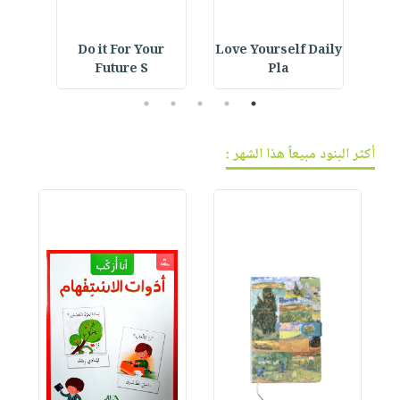
ning
Do it For Your
Love Yourself Daily
E
Future S
Pla
5
4
3
2
1
أكثر البنود مبيعاً هذا الشهر :