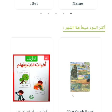
w
Set :
Name
5
4
3
2
1
أكثر البنود مبيعاً هذا الشهر :