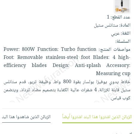
العناية
الأكثر
شحن
أدوات
بالأسنان
مبيعاً
مجاني
المائدة
عدد القطع:
1
الحمية
العودة
بنود
الأوعية
المادة:
ستانلس ستيل
والتغذية
للمدارس
مختارة
والتخزين
اللغة:
عربي
اشتراكات
اكسسوارات
السلسلة:
أدوات
كتب
كل
بحث
مواصفات المنتج:
function
Turbo
Function:
800W
Power:
المطبخ
الاشتراكات
اكسسوارات
متقدم
Foot:
Removable
stainless-steel
foot
Blades:
4
high-
منزلية
صندوق
efficiency
blades
Design:
Anti-splash
Accessory:
القراءة
اكسسوارات
Measuring
cup
نيل
iKitab
خلاط
يدوي
يوفيزا
بولسار
بقوة
800
واط.
وظيفة
تربو،
قدم
ستانلس
ملابس
وفرات
بلا
ستيل
قابلة
للإزالة،
4
شفرات
عالية
الكفاءة
بتصميم
مضاد
للرذاذ،
ويتضمن
مطرزات
حدود
كوب
قياس.
عن
حقائب
حسابك
الشركة
حلي
لائحة
سياسة
الزبائن الذين اشتروا هذا البند اشتروا أيضاً
الزبائن الذين شاهدوا هذا البند
عناية
الأمنيات
الشركة
بالذات