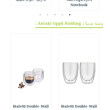
Van Cogh Eyes
أنا أركب - أدوات الاستف
 1
Notebook
5
4
3
2
1
وصلنا حديثاً لـ Antaki Gppk Holding :
Bialetti Double-Wall
Bialetti Double-Wall
B