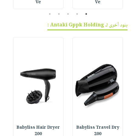
Ve
Ve
5
4
3
2
1
بنود أخرى لـ Antaki Gppk Holding :
r
Babyliss Hair Dryer
Babyliss Travel Dry
200
200