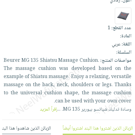
اللون:
رمادي
العناية
الأكثر
شحن
أدوات
بالأسنان
مبيعاً
مجاني
المائدة
الحمية
العودة
بنود
الأوعية
عدد القطع:
1
والتغذية
للمدارس
مختارة
والتخزين
اشتراكات
المادة:
اكسسوارات
أدوات
اللغة:
عربي
كتب
كل
بحث
المطبخ
السلسلة:
الاشتراكات
اكسسوارات
متقدم
مواصفات المنتج:
Cushion.
Massage
Shiatsu
135
MG
Beurer
منزلية
صندوق
The
massage
cushion
was
developed
based
on
the
القراءة
اكسسوارات
example
of
Shiatsu
massage.
Enjoy
a
relaxing,
versatile
نيل
iKitab
ملابس
massage
on
the
back,
neck,
shoulders
or
legs.
Thanks
وفرات
بلا
مطرزات
to
the
universal
cushion
shape,
the
massage
cushion
حدود
عن
can
be
used
with
your
own
cover.
حقائب
حسابك
الشركة
وسادة
تدليك
شياتسو
بيورير
135.
MG
...
إقرأ المزيد
حلي
لائحة
سياسة
عناية
الأمنيات
الشركة
بالذات
الزبائن الذين اشتروا هذا البند اشتروا أيضاً
الزبائن الذين شاهدوا هذا البند