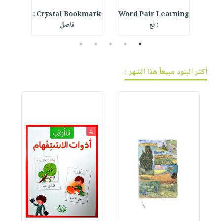
IVE
Crystal Bookmark :
Word Pair Learning
Bia
: تع
فاصل
5
4
3
2
1
أكثر البنود مبيعاً هذا الشهر :