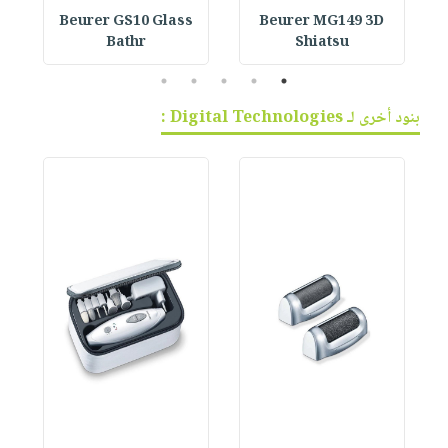
Beurer GS10 Glass
Beurer MG149 3D
Bathr
Shiatsu
5
4
3
2
1
بنود أخرى لـ Digital Technologies :