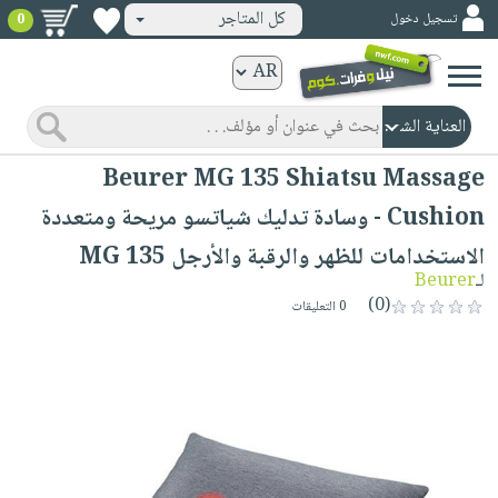
كل المتاجر
تسجيل دخول
0
كتب
ورقية
المواضيع
صدر
كتب
Beurer MG 135 Shiatsu Massage
حديثاً
الكترونية
Cushion - وسادة تدليك شياتسو مريحة ومتعددة
الأكثر
الصفحة
الاستخدامات للظهر والرقبة والأرجل MG 135
مبيعاً
الرئيسية
كتب
لـ
Beurer
جوائز
صدر
(0)
صوتية
0 التعليقات
شحن
حديثاً
الصفحة
مخفض
الأكثر
الرئيسية
عروض
أطفال
مبيعاً
masmu3
خاصة
وناشئة
كتب
بلا
صفحات
مجانية
الصفحة
وسائل
حدود
مشوقة
الرئيسية