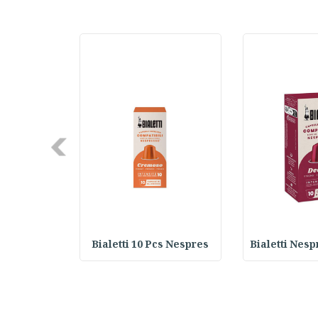
Next
ed Coffee
Bialetti 10 Pcs Nespres
Bialetti Nes