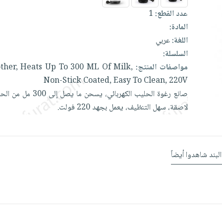
عدد القطع:
1
المادة:
اللغة:
عربي
السلسلة:
مواصفات المنتج:
Milk,
Of
ML
300
To
Up
Heats
ther,
Non-Stick
Coated,
Easy
To
Clean,
220V
صانع
رغوة
الحليب
الكهربائي،
يسحن
ما
يصل
إلى
300
مل
من
الح
لاصقة،
سهل
التنظيف،
يعمل
بجهد
220
فولت.
البند شاهدوا أيضاً