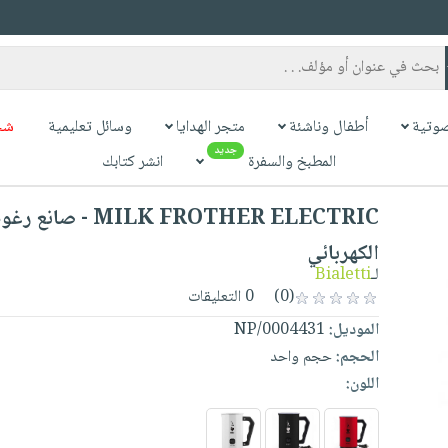
وتية
أطفال وناشئة
متجر الهدايا
وسائل تعليمية
شح
جديد
المطبخ والسفرة
انشر كتابك
MILK FROTHER ELECTRIC -
الكهربائي
لـ
Bialetti
(0)
0 التعليقات
الموديل:
0004431/NP
الحجم:
حجم واحد
اللون: