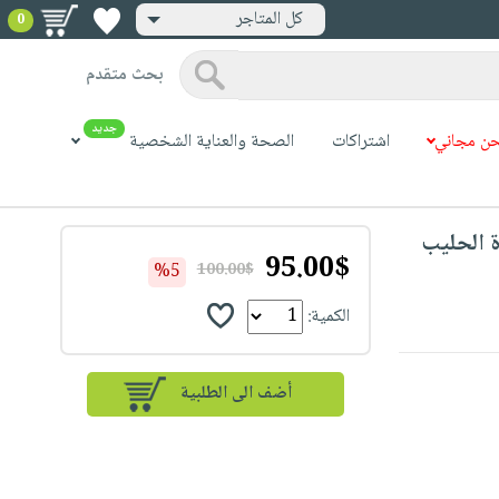
كل المتاجر
0
بحث متقدم
جديد
ن مجاني
اشتراكات
الصحة والعناية الشخصية
 صانع رغوة الحليب
95.00$
%5
100.00$
الكمية: