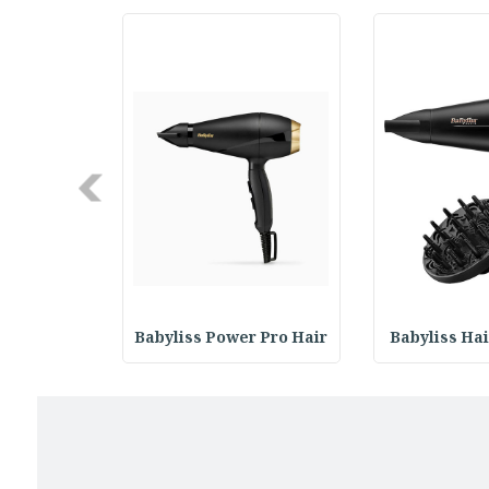
Next
 Super Pro
Babyliss Power Pro Hair
Babyliss Hai