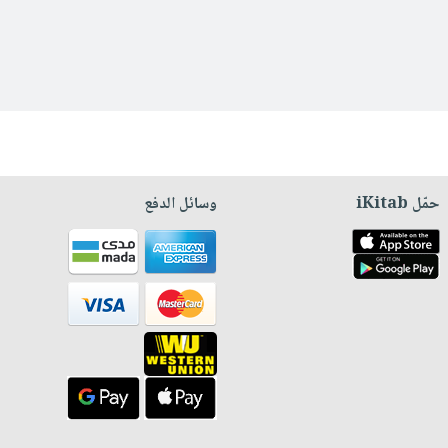
حمّل iKitab
وسائل الدفع