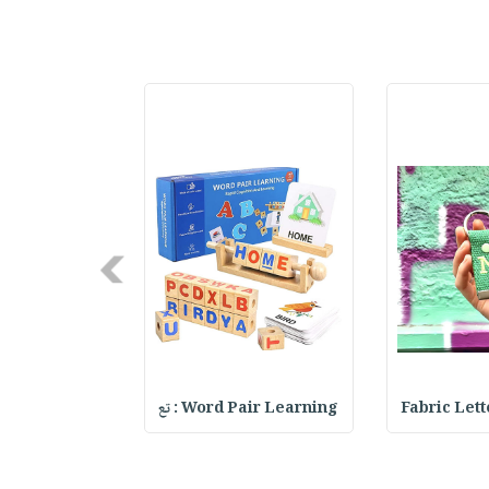
Next
Fabric Let
Word Pair Learning : تع
Your Future S