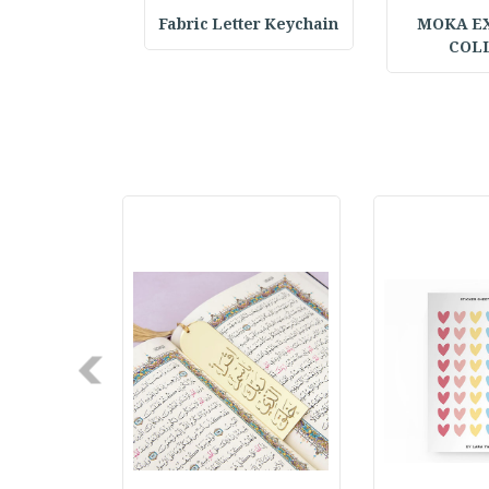
h & Hat Set :
Fabric Letter Keychain
MOKA E
COL
Next