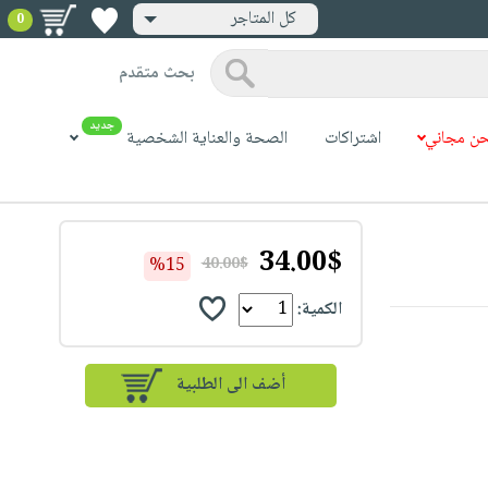
كل المتاجر
0
بحث متقدم
جديد
ن مجاني
اشتراكات
الصحة والعناية الشخصية
34.00$
%15
40.00$
الكمية: