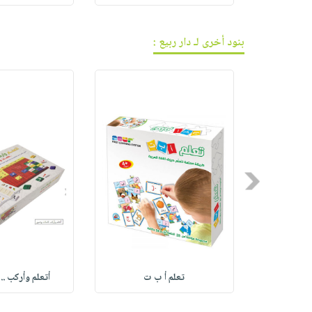
بنود أخرى لـ دار ربيع :
Previous
تعلم أ ب ت
أتعلم وأركب .