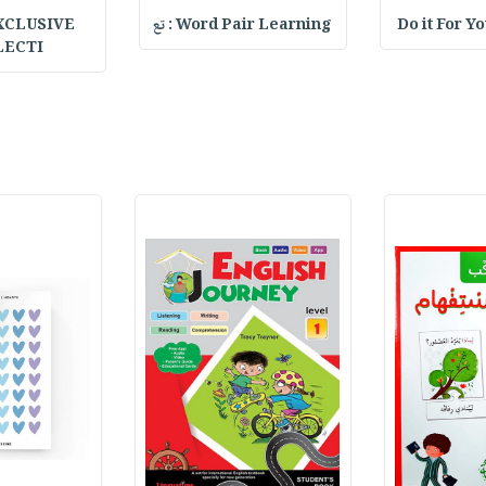
Do it For Y
Word Pair Learning : تع
XCLUSIVE
LECTI