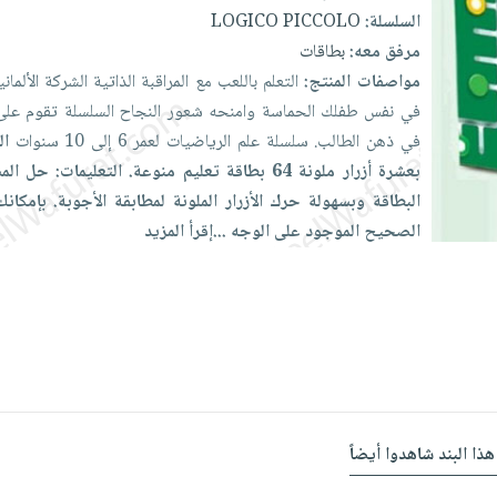
السلسلة:
LOGICO PICCOLO
مرفق معه:
بطاقات
مواصفات المنتج:
التعلم
باللعب
مع
المراقبة
الذاتية
الشركة
الألمان
في
نفس
طفلك
الحماسة
وامنحه
شعور
النجاح السلسلة
تقوم
عل
في
ذهن
الطالب. سلسلة
علم
الرياضيات
لعمر
6
إلى
10
سنوات
ال
بعشرة
أزرار
ملونة 64
بطاقة
تعليم
منوعة.
التعليمات: حل
الم
البطاقة
وبسهولة
حرك
الأزرار
الملونة
لمطابقة
الأجوبة. بإمكان
الصحيح
الموجود
على
الوجه
...
إقرأ المزيد
هذا البند شاهدوا أيضاً