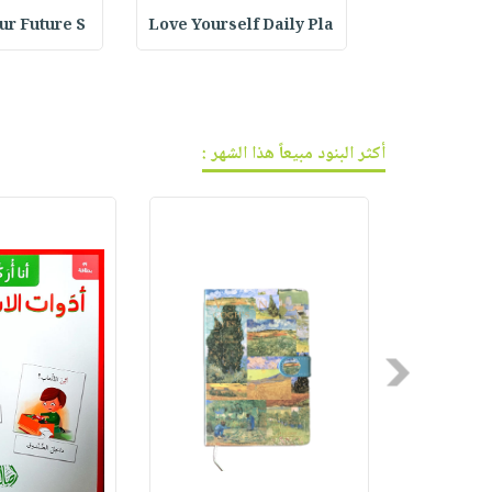
فيديوهات
صابون
عربة
Bath : ردا
Love Yourself Daily Pla
our Future S
أسئلة
التسوق
أطفال
يتكرر
مناسبات
طرحها
نشرة
الإصدارات
خدمات
أكثر البنود مبيعاً هذا الشهر :
نيل
وفرات
انشر
كتابك
تواصل
معنا
Previous