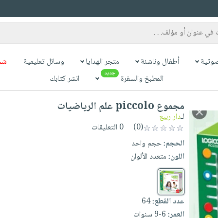
وتية
أطفال وناشئة
متجر الهدايا
وسائل تعليمية
شح
جديد
المطبخ والسفرة
انشر كتابك
مجموع piccolo علم الرياضيات
لـ
دار ربيع
(0)
0 التعليقات
الحجم:
حجم واحد
اللون:
متعدد الألوان
عدد القطع:
64
العمر:
6-9 سنوات