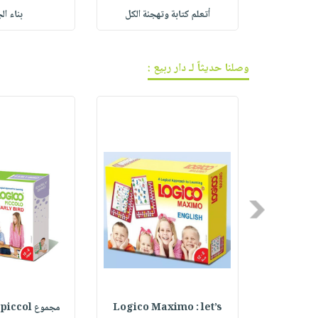
ابط الكل
أتعلم كتابة وتهجئة الكل
بناء ال
وصلنا حديثاً لـ دار ربيع :
Previous
وف
Logico Maximo : let’s
مجموع early bird piccol