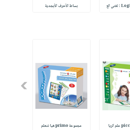
غتي الع
بساط الأحرف الأبجدية
دائ
Next
مجموعة primo هيا نتعلم
أركب وأ