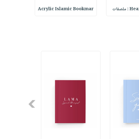
ملصقات
Acrylic Islamic Bookmar
حقيبة مسر
Next