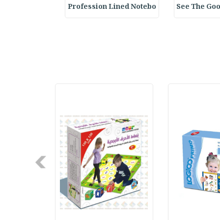
y Spiral Line
Profession Lined Notebo
See The Goo
Next