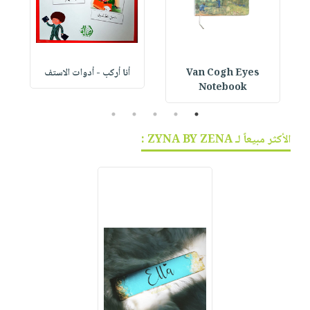
Van Cogh Eyes
أنا أركب - أدوات الاستف
 1
Notebook
5
4
3
2
1
الأكثر مبيعاً لـ ZYNA BY ZENA :