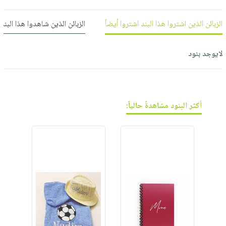
فيديوهات
صابون
عربة
أسئلة
التسوق
أطفال
الزبائن الذين اشتروا هذا البند اشتروا أيضاً
الزبائن الذين شاهدوا هذا البند
يتكرر
مناسبات
طرحها
نشرة
لايوجد بنود
الإصدارات
خدمات
نيل
وفرات
انشر
أكثر البنود مشاهدةً حالياً:
كتابك
تواصل
معنا