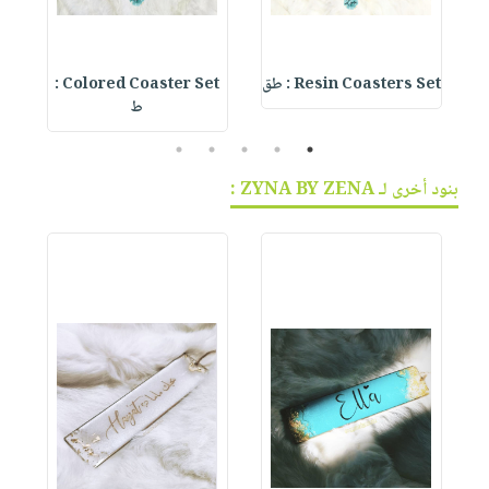
Resin Coasters Set : طق
Colored Coaster Set :
te
ط
5
4
3
2
1
بنود أخرى لـ ZYNA BY ZENA :