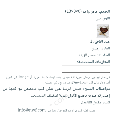
العناية
الأكثر
شحن
أدوات
بالأسنان
مبيعاً
مجاني
الحجم:
حجم واحد (0×0×13)
المائدة
الحمية
العودة
اللون:
بني
بنود
الأوعية
والتغذية
للمدارس
مختارة
والتخزين
اشتراكات
اكسسوارات
أدوات
كتب
كل
بحث
عدد القطع:
1
المطبخ
الاشتراكات
اكسسوارات
متقدم
المادة:
رسين
منزلية
صندوق
السلسلة:
صحن للزينة
القراءة
اكسسوارات
المعلومات المخصصة:
نيل
iKitab
ملابس
وفرات
بلا
مطرزات
في حال تريدون ارسال صورة لتخصيص البند، الرجاء كتابة 'صورة' أو 'image' في المربع
حدود
أعلاه وارسالها الى redas@nwf.com مع رقم الطلبيّة
عن
حقائب
حسابك
مواصفات المنتج:
صحن
للزينة
على
شكل
قلب
مخصص
مع
كتابة
من
الشركة
حلي
إختياركم
متوفر
بجميع
الألوان
هدية
لمختلف
المناسبات.
لائحة
سياسة
عناية
السعر
يشمل
القاعدة.
الأمنيات
الشركة
بالذات
info@nwf.com
لطلب كميّة كبيرة، الرجاء التواصل معنا على