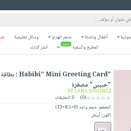
وتية
أطفال وناشئة
متجر الهدايا
وسائل تعليمية
شح
جديد
المطبخ والسفرة
انشر كتابك
eeting Card : بطاقة تهنئة
"حبيبي" مصغرة
BY LANA YASSINE
لـ
0 التعليقات
(0)
الحجم:
حجم واحد (0×8.5×13)
اللون:
أبيض