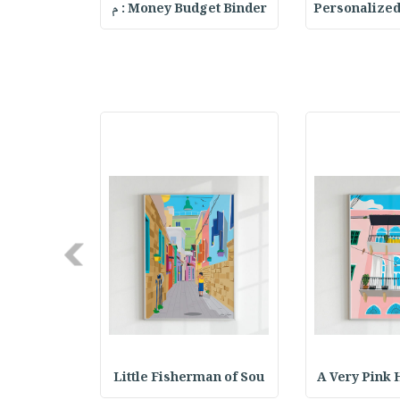
Pink & Fuc
Money Budget Binder : م
Personalized
Next
n Tripoli
Little Fisherman of Sou
A Very Pink 