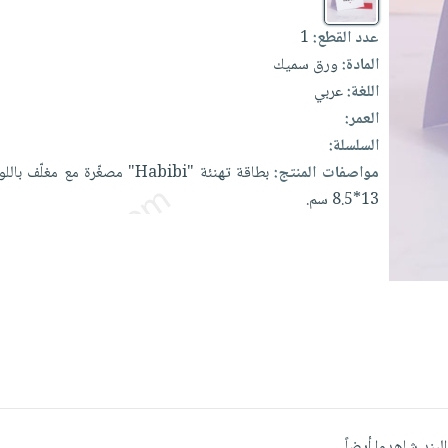
1
عدد القطع:
المادة:
ورق سميك
اللغة:
عربي
العمر:
السلسلة:
بالل
مغلّف
مع
مصغّرة
"Habibi"
تهنئة
بطاقة
مواصفات المنتج:
سم.
13*8.5
البند شاهدوا أيضاً