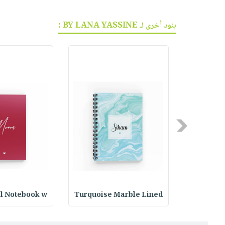
بنود أخرى لـ BY LANA YASSINE :
Previous
al Notebook w
Turquoise Marble Lined
Lined Spi