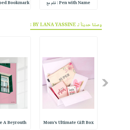
aped Bookmark
Pen with Name : قلم مع
Personali
وصلنا حديثاً لـ BY LANA YASSINE :
Previous
e A Beyrouth
Mom’s Ultimate Gift Box
Black 