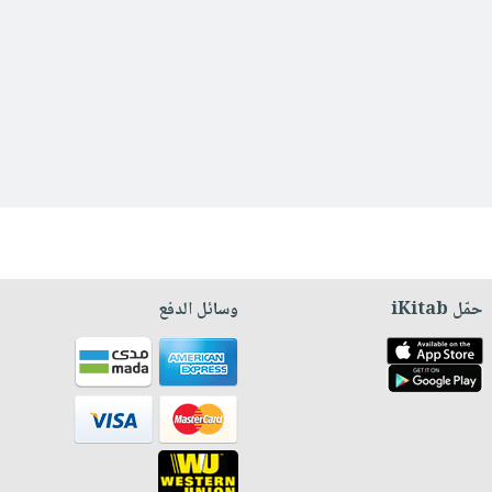
حمّل iKitab
وسائل الدفع