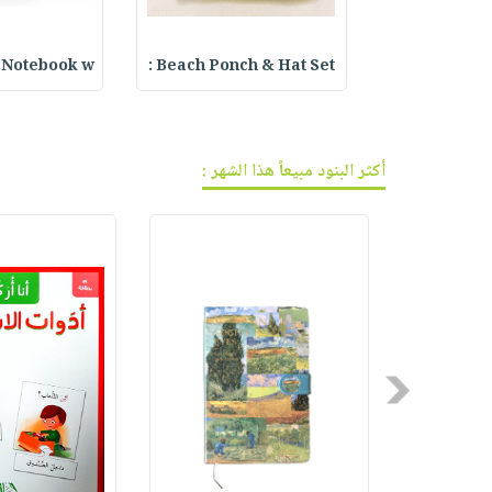
فيديوهات
صابون
عربة
أسئلة
التسوق
أطفال
يتكرر
l Notebook w
Beach Ponch & Hat Set :
Embroidered 
مناسبات
طرحها
نشرة
الإصدارات
خدمات
نيل
أكثر البنود مبيعاً هذا الشهر :
وفرات
انشر
كتابك
تواصل
معنا
Previous