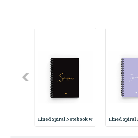
Next
Notebook w
Lined Spiral Notebook w
Lined Spiral