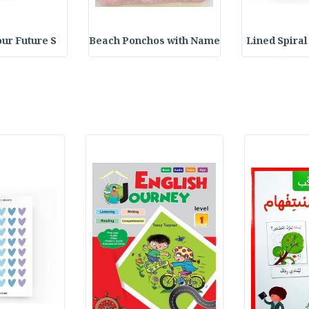
our Future S
Beach Ponchos with Name
Lined Spira