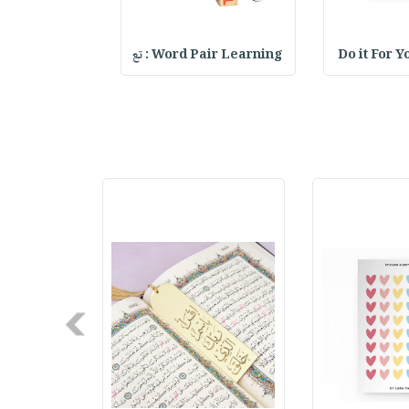
er pens
Word Pair Learning : تع
Do it For Y
Next