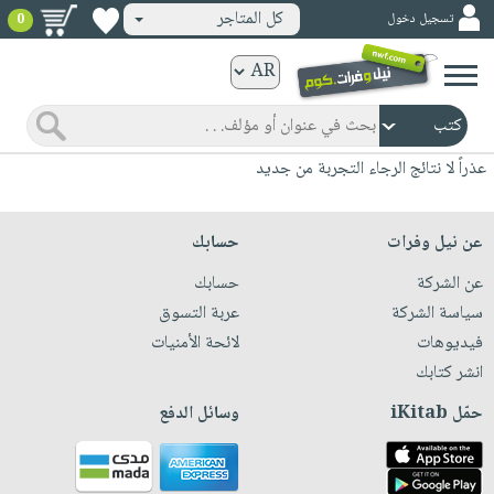
كل المتاجر
تسجيل دخول
0
كتب
ورقية
المواضيع
صدر
كتب
عذراً لا نتائج الرجاء التجربة من جديد
حديثاً
الكترونية
الأكثر
الصفحة
عن نيل وفرات
حسابك
مبيعاً
الرئيسية
كتب
عن الشركة
حسابك
جوائز
صدر
صوتية
سياسة الشركة
عربة التسوق
شحن
حديثاً
فيديوهات
لائحة الأمنيات
الصفحة
مخفض
الأكثر
انشر كتابك
الرئيسية
عروض
أطفال
مبيعاً
حمّل iKitab
وسائل الدفع
masmu3
خاصة
وناشئة
كتب
بلا
صفحات
مجانية
الصفحة
وسائل
حدود
مشوقة
الرئيسية