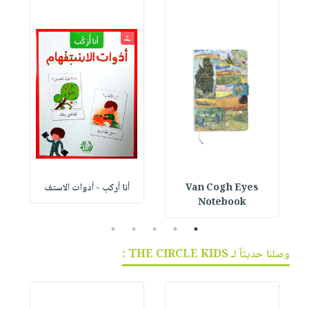
Van Cogh Eyes
أنا أركب - أدوات الاستف
 1
Notebook
5
4
3
2
1
وصلنا حديثاً لـ THE CIRCLE KIDS :