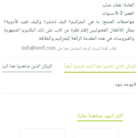
العناية
الأكثر
شحن
المادة:
غطاء صلب
أدوات
بالأسنان
مبيعاً
مجاني
العمر:
3-6 سنوات
المائدة
الحمية
العودة
مواصفات المنتج:
ما
هي
الجراثيم؟
كيف
تنتشر؟
وكيف
تفيد
الأدوية؟
بنود
الأوعية
والتغذية
للمدارس
يمكن
للأطفال
الفضوليين
إلقاء
نظرة
عن
كثب
على
تلك
البكتيريا
المجهرية
مختارة
والتخزين
اشتراكات
والفيروسات
في
هذه
المقدمة
الرائعة
للجراثيم
والنظافة.
اكسسوارات
أدوات
كتب
كل
info@nwf.com
لطلب كميّة كبيرة، الرجاء التواصل معنا على
بحث
المطبخ
الاشتراكات
اكسسوارات
متقدم
منزلية
صندوق
الزبائن الذين اشتروا هذا البند اشتروا أيضاً
الزبائن الذين شاهدوا هذا البند
القراءة
اكسسوارات
نيل
iKitab
لايوجد بنود
ملابس
وفرات
بلا
مطرزات
حدود
عن
حقائب
حسابك
الشركة
حلي
أكثر البنود مشاهدةً حالياً:
لائحة
سياسة
عناية
الأمنيات
الشركة
بالذات