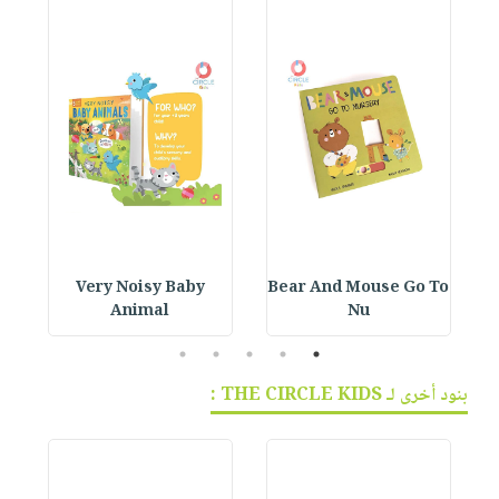
 :
Very Noisy Baby
Bear And Mouse Go To
Animal
Nu
5
4
3
2
1
بنود أخرى لـ THE CIRCLE KIDS :