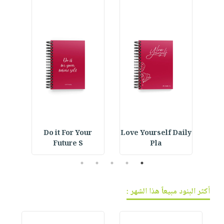
فيديوهات
صابون
عربة
أسئلة
التسوق
أطفال
يتكرر
مناسبات
طرحها
نشرة
الإصدارات
خدمات
نيل
وفرات
انشر
كتابك
تواصل
ning
Do it For Your
Love Yourself Daily
Embroidered Hat :
معنا
Future S
Pla
5
4
3
2
1
أكثر البنود مبيعاً هذا الشهر :