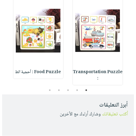
Transportation Puzzle
Food Puzzle : أحجية الط
s
:
5
4
3
2
1
أبرز التعليقات
أكتب تعليقاتك
وشارك أراءك مع الأخرين