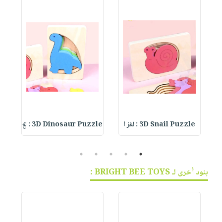
3D Snail Puzzle : لغز ا
3D Dinosaur Puzzle : لغ
le
5
4
3
2
1
بنود أخرى لـ BRIGHT BEE TOYS :