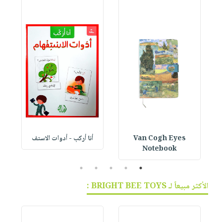
Van Cogh Eyes
أنا أركب - أدوات الاستف
 1
Notebook
5
4
3
2
1
الأكثر مبيعاً لـ BRIGHT BEE TOYS :