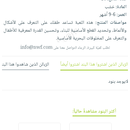
العناية
الأكثر
شحن
المادة:
خشب
أدوات
بالأسنان
مبيعاً
مجاني
العمر:
6-9 أشهر
المائدة
الحمية
العودة
مواصفات المنتج:
هذه
اللعبة
تساعد
طفلك
على
التعرف
على
الأشكال
بنود
الأوعية
والتغذية
للمدارس
والأنماط،
وتحديد
القطع
الأساسية
للبناء،
وتحسين
القدرة
المعرفية
للأطفال
مختارة
والتخزين
اشتراكات
اكسسوارات
والتعرف
على
المخلوقات
البحرية
الأساسية.
أدوات
كتب
كل
بحث
info@nwf.com
لطلب كميّة كبيرة، الرجاء التواصل معنا على
المطبخ
الاشتراكات
اكسسوارات
متقدم
منزلية
صندوق
الزبائن الذين اشتروا هذا البند اشتروا أيضاً
الزبائن الذين شاهدوا هذا البند
القراءة
اكسسوارات
نيل
iKitab
ملابس
لايوجد بنود
وفرات
بلا
مطرزات
حدود
عن
حقائب
حسابك
الشركة
حلي
أكثر البنود مشاهدةً حالياً:
لائحة
سياسة
عناية
الأمنيات
الشركة
بالذات