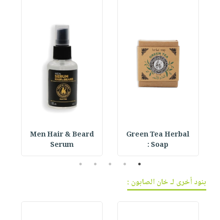
Men Hair & Beard
Green Tea Herbal
Serum
Soap :
5
4
3
2
1
بنود أخرى لـ خان الصابون :