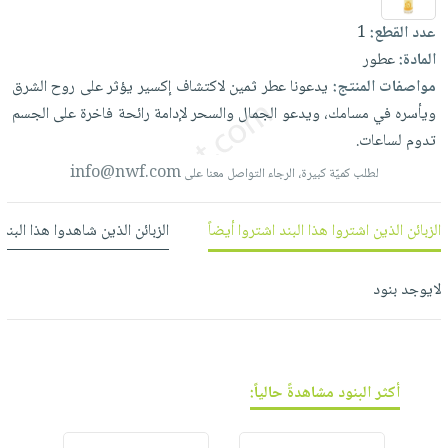
العناية
الأكثر
شحن
أدوات
عدد القطع:
1
بالأسنان
مبيعاً
مجاني
المائدة
المادة:
عطور
الحمية
العودة
بنود
الأوعية
مواصفات المنتج:
يدعونا
عطر
ثمين
لاكتشاف
إكسير
يؤثر
على
روح
الشرق
والتغذية
للمدارس
مختارة
والتخزين
ويأسره
في
مسامك،
ويدعو
الجمال
والسحر
لإدامة
رائحة
فاخرة
على
الجسم
اشتراكات
اكسسوارات
تدوم
لساعات.
أدوات
كتب
كل
بحث
المطبخ
info@nwf.com
لطلب كميّة كبيرة، الرجاء التواصل معنا على
الاشتراكات
اكسسوارات
متقدم
منزلية
صندوق
الزبائن الذين اشتروا هذا البند اشتروا أيضاً
الزبائن الذين شاهدوا هذا البند
القراءة
اكسسوارات
نيل
iKitab
ملابس
لايوجد بنود
وفرات
بلا
مطرزات
حدود
عن
حقائب
حسابك
الشركة
حلي
لائحة
سياسة
أكثر البنود مشاهدةً حالياً:
عناية
الأمنيات
الشركة
بالذات