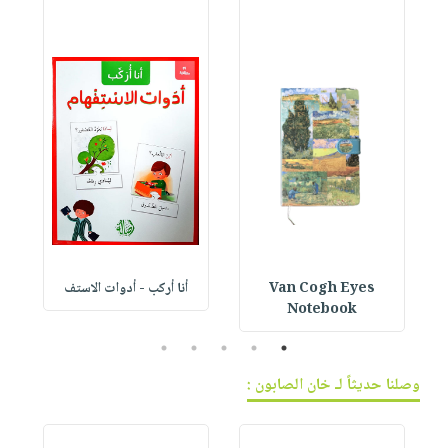
Van Cogh Eyes
أنا أركب - أدوات الاستف
 1
Notebook
5
4
3
2
1
وصلنا حديثاً لـ خان الصابون :