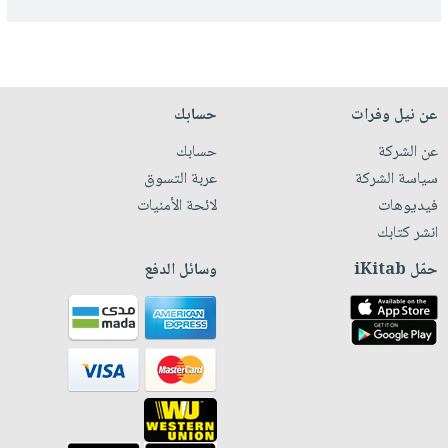
عن نيل وفرات
حسابك
عن الشركة
حسابك
سياسة الشركة
عربة التسوق
فيديوهات
لائحة الأمنيات
انشر كتابك
حمّل iKitab
وسائل الدفع