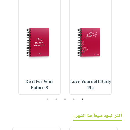
فيديوهات
صابون
عربة
أسئلة
التسوق
أطفال
يتكرر
مناسبات
طرحها
نشرة
الإصدارات
خدمات
نيل
وفرات
انشر
كتابك
تواصل
IVE
Do it For Your
Love Yourself Daily
Car
معنا
Future S
Pla
5
4
3
2
1
أكثر البنود مبيعاً هذا الشهر :