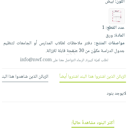
اللون:
أبيض
العناية
الأكثر
شحن
أدوات
بالأسنان
مبيعاً
مجاني
المائدة
الحمية
العودة
بنود
الأوعية
والتغذية
عدد القطع:
1
للمدارس
مختارة
والتخزين
اشتراكات
المادة:
ورق
اكسسوارات
أدوات
مواصفات المنتج:
دفتر
ملاحظات
لطلاب
المدارس
أو
الجامعات
لتنظيم
كتب
كل
بحث
المطبخ
جدول
الدراسة
مكوّن
من
30
صفحة
قابلة
للإزالة.
الاشتراكات
اكسسوارات
متقدم
info@nwf.com
لطلب كميّة كبيرة، الرجاء التواصل معنا على
منزلية
صندوق
القراءة
اكسسوارات
نيل
الزبائن الذين اشتروا هذا البند اشتروا أيضاً
الزبائن الذين شاهدوا هذا البند
iKitab
ملابس
وفرات
بلا
مطرزات
حدود
لايوجد بنود
عن
حقائب
حسابك
الشركة
حلي
لائحة
سياسة
عناية
الأمنيات
الشركة
بالذات
أكثر البنود مشاهدةً حالياً: