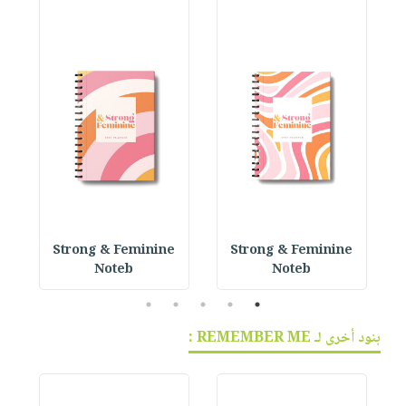
 P
Strong & Feminine
Strong & Feminine
Noteb
Noteb
5
4
3
2
1
بنود أخرى لـ REMEMBER ME :