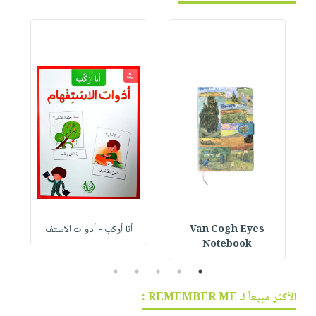
Van Cogh Eyes
أنا أركب - أدوات الاستف
 1
Notebook
5
4
3
2
1
الأكثر مبيعاً لـ REMEMBER ME :