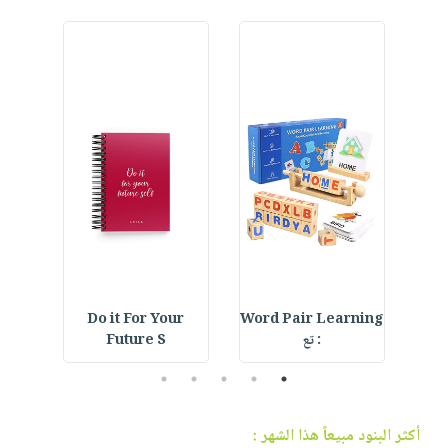
فيديوهات
صابون
عربة
أسئلة
التسوق
أطفال
يتكرر
مناسبات
طرحها
نشرة
الإصدارات
خدمات
نيل
وفرات
انشر
كتابك
تواصل
معنا
Do it For Your
Word Pair Learning
F
: تع
Future S
5
4
3
2
1
أكثر البنود مبيعاً هذا الشهر :