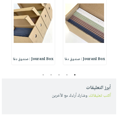
Weekly Desk Planner :
Jouranl Box : صندوق دفا
Jouranl Box : صندوق دفا
ox
5
4
3
2
1
أبرز التعليقات
أكتب تعليقاتك
وشارك أراءك مع الأخرين