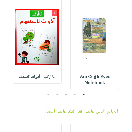
Van Cogh Eyes
أنا أركب - أدوات الاستف
 1
Notebook
5
4
3
2
1
الزبائن الذين عاينوا هذا البند عاينوا أيضاً: