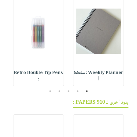
Weekly Planner : مخطط
Retro Double Tip Pens
أ
:
5
4
3
2
1
بنود أخرى لـ 910 PAPERS :