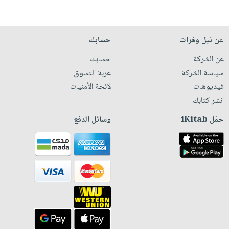
عن نيل وفرات
حسابك
عن الشركة
حسابك
سياسة الشركة
عربة التسوق
فيديوهات
لائحة الأمنيات
انشر كتابك
حمّل iKitab
وسائل الدفع