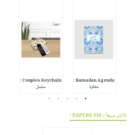
d
Couples Keychain :
Ramadan Agenda :
Hop
مفكرة
سلسل
t
5
4
3
2
1
الأكثر مبيعاً لـ 910 PAPERS :