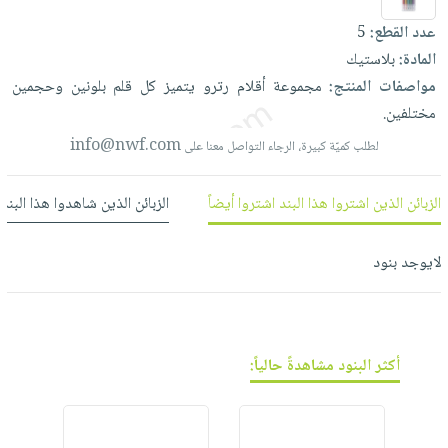
العناية
الأكثر
شحن
أدوات
عدد القطع:
5
بالأسنان
مبيعاً
مجاني
المائدة
المادة:
بلاستيك
الحمية
العودة
بنود
الأوعية
مواصفات المنتج:
مجموعة
أقلام
رترو
يتميز
كل
قلم
بلونين
وحجمين
والتغذية
للمدارس
مختارة
والتخزين
مختلفين.
اشتراكات
اكسسوارات
أدوات
info@nwf.com
لطلب كميّة كبيرة، الرجاء التواصل معنا على
كتب
كل
بحث
المطبخ
الاشتراكات
اكسسوارات
متقدم
الزبائن الذين اشتروا هذا البند اشتروا أيضاً
الزبائن الذين شاهدوا هذا البند
منزلية
صندوق
القراءة
اكسسوارات
لايوجد بنود
نيل
iKitab
ملابس
وفرات
بلا
مطرزات
حدود
عن
حقائب
حسابك
الشركة
أكثر البنود مشاهدةً حالياً:
حلي
لائحة
سياسة
عناية
الأمنيات
الشركة
بالذات