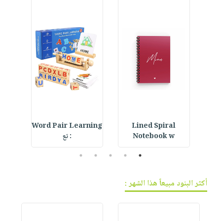
فيديوهات
صابون
عربة
أسئلة
التسوق
أطفال
يتكرر
مناسبات
طرحها
نشرة
الإصدارات
خدمات
نيل
وفرات
انشر
كتابك
 Hat
Word Pair Learning
Lined Spiral
تواصل
Notebook w
: تع
معنا
5
4
3
2
1
أكثر البنود مبيعاً هذا الشهر :